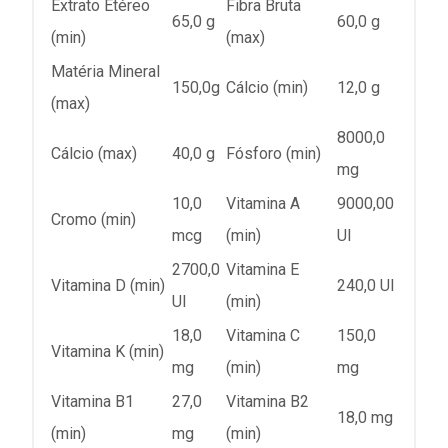
Extrato Etéreo
Fibra Bruta
65,0 g
60,0 g
(min)
(max)
Matéria Mineral
150,0g
Cálcio (min)
12,0 g
(max)
8000,0
Cálcio (max)
40,0 g
Fósforo (min)
mg
10,0
Vitamina A
9000,00
Cromo (min)
mcg
(min)
UI
2700,0
Vitamina E
Vitamina D (min)
240,0 UI
UI
(min)
18,0
Vitamina C
150,0
Vitamina K (min)
mg
(min)
mg
Vitamina B1
27,0
Vitamina B2
18,0 mg
(min)
mg
(min)