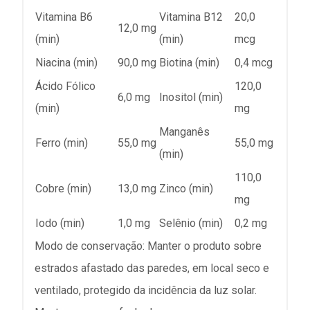
Vitamina B6
Vitamina B12
20,0
12,0 mg
(min)
(min)
mcg
Niacina (min)
90,0 mg
Biotina (min)
0,4 mcg
Ácido Fólico
120,0
6,0 mg
Inositol (min)
(min)
mg
Manganês
Ferro (min)
55,0 mg
55,0 mg
(min)
110,0
Cobre (min)
13,0 mg
Zinco (min)
mg
Iodo (min)
1,0 mg
Selênio (min)
0,2 mg
Modo de conservação: Manter o produto sobre
estrados afastado das paredes, em local seco e
ventilado, protegido da incidência da luz solar.