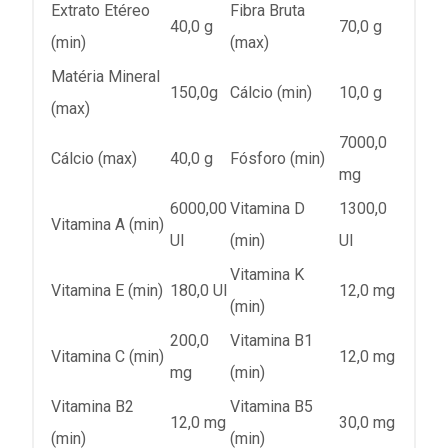
Extrato Etéreo
Fibra Bruta
40,0 g
70,0 g
(min)
(max)
Matéria Mineral
150,0g
Cálcio (min)
10,0 g
(max)
7000,0
Cálcio (max)
40,0 g
Fósforo (min)
mg
6000,00
Vitamina D
1300,0
Vitamina A (min)
UI
(min)
UI
Vitamina K
Vitamina E (min)
180,0 UI
12,0 mg
(min)
200,0
Vitamina B1
Vitamina C (min)
12,0 mg
mg
(min)
Vitamina B2
Vitamina B5
12,0 mg
30,0 mg
(min)
(min)