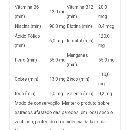
Vitamina B6
Vitamina B12
20,0
12,0 mg
(min)
(min)
mcg
Niacina (min)
90,0 mg
Biotina (min)
0,4 mcg
Ácido Fólico
120,0
6,0 mg
Inositol (min)
(min)
mg
Manganês
Ferro (min)
55,0 mg
55,0 mg
(min)
110,0
Cobre (min)
13,0 mg
Zinco (min)
mg
Iodo (min)
1,0 mg
Selênio (min)
0,2 mg
Modo de conservação: Manter o produto sobre
estrados afastado das paredes, em local seco e
ventilado, protegido da incidência da luz solar.