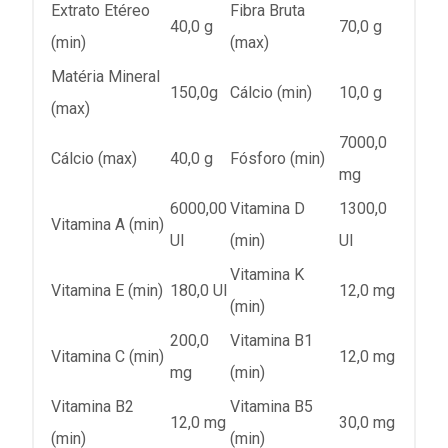
Extrato Etéreo
Fibra Bruta
40,0 g
70,0 g
(min)
(max)
Matéria Mineral
150,0g
Cálcio (min)
10,0 g
(max)
7000,0
Cálcio (max)
40,0 g
Fósforo (min)
mg
6000,00
Vitamina D
1300,0
Vitamina A (min)
UI
(min)
UI
Vitamina K
Vitamina E (min)
180,0 UI
12,0 mg
(min)
200,0
Vitamina B1
Vitamina C (min)
12,0 mg
mg
(min)
Vitamina B2
Vitamina B5
12,0 mg
30,0 mg
(min)
(min)