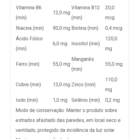
Vitamina B6
Vitamina B12
20,0
12,0 mg
(min)
(min)
mcg
Niacina (min)
90,0 mg
Biotina (min)
0,4 mcg
Ácido Fólico
120,0
6,0 mg
Inositol (min)
(min)
mg
Manganês
Ferro (min)
55,0 mg
55,0 mg
(min)
110,0
Cobre (min)
13,0 mg
Zinco (min)
mg
Iodo (min)
1,0 mg
Selênio (min)
0,2 mg
Modo de conservação: Manter o produto sobre
estrados afastado das paredes, em local seco e
ventilado, protegido da incidência da luz solar.