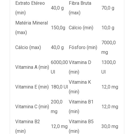
Extrato Etéreo
Fibra Bruta
40,0 g
70,0 g
(min)
(max)
Matéria Mineral
150,0g
Cálcio (min)
10,0 g
(max)
7000,0
Cálcio (max)
40,0 g
Fósforo (min)
mg
6000,00
Vitamina D
1300,0
Vitamina A (min)
UI
(min)
UI
Vitamina K
Vitamina E (min)
180,0 UI
12,0 mg
(min)
200,0
Vitamina B1
Vitamina C (min)
12,0 mg
mg
(min)
Vitamina B2
Vitamina B5
12,0 mg
30,0 mg
(min)
(min)