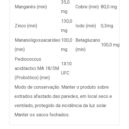
35,0
Manganês (min)
Cobre (min)
80,0 mg
mg
130,0
Zinco (min)
Iodo (min)
0,3mg
mg
Mananoligossacarídeo
100,0
Betaglucano
100,0 mg
(min)
mg
(min)
Pediococcus
1X10
acidilactici MA 18/5M
UFC
(Probiótico) (min)
Modo de conservação: Manter o produto sobre
estrados afastado das paredes, em local seco e
ventilado, protegido da incidência da luz solar.
Manter os sacos fechados.