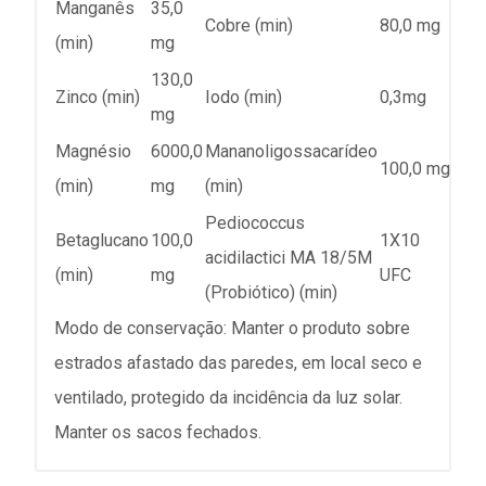
Manganês
35,0
Cobre (min)
80,0 mg
(min)
mg
130,0
Zinco (min)
Iodo (min)
0,3mg
mg
Magnésio
6000,0
Mananoligossacarídeo
100,0 mg
(min)
mg
(min)
Pediococcus
Betaglucano
100,0
1X10
acidilactici MA 18/5M
(min)
mg
UFC
(Probiótico) (min)
Modo de conservação: Manter o produto sobre
estrados afastado das paredes, em local seco e
ventilado, protegido da incidência da luz solar.
Manter os sacos fechados.