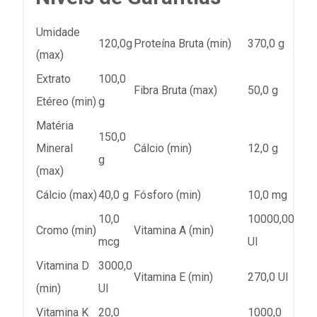
Umidade
120,0g
Proteína Bruta (min)
370,0 g
(max)
Extrato
100,0
Fibra Bruta (max)
50,0 g
Etéreo (min)
g
Matéria
150,0
Mineral
Cálcio (min)
12,0 g
g
(max)
Cálcio (max)
40,0 g
Fósforo (min)
10,0 mg
10,0
10000,00
Cromo (min)
Vitamina A (min)
mcg
UI
Vitamina D
3000,0
Vitamina E (min)
270,0 UI
(min)
UI
Vitamina K
20,0
1000,0