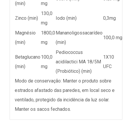
(min)
mg
130,0
Zinco (min)
Iodo (min)
0,3mg
mg
Magnésio
1800,0
Mananoligossacarídeo
100,0 mg
(min)
mg
(min)
Pediococcus
Betaglucano
100,0
1X10
acidilactici MA 18/5M
(min)
mg
UFC
(Probiótico) (min)
Modo de conservação: Manter o produto sobre
estrados afastado das paredes, em local seco e
ventilado, protegido da incidência da luz solar.
Manter os sacos fechados.