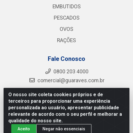
EMBUTIDOS
PESCADOS
OVOS
RAÇÕES
Fale Conosco
0800 203 4000
comercial@guaraves.com.br
O nosso site coleta cookies próprios e de
terceiros para proporcionar uma experiência
Guaraves - PB 075 KM 2, S/N - Zona Rural, Guarabira/PB
personalizada ao usuário, apresentar publicidade
- CEP 58.200-000 - CNPJ 12.727.145/0001-78
relevante de acordo com o seu perfil e melhorar a
qualidade do nosso site.
Aceito
Negar não essenciais