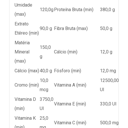
Umidade
120,0g
Proteína Bruta (min)
380,0 g
(max)
Extrato
90,0 g
Fibra Bruta (max)
50,0 g
Etéreo (min)
Matéria
150,0
Mineral
Cálcio (min)
12,0 g
g
(max)
Cálcio (max)
40,0 g
Fósforo (min)
12,0 mg
10,0
12500,00
Cromo (min)
Vitamina A (min)
mcg
UI
Vitamina D
3750,0
Vitamina E (min)
330,0 UI
(min)
UI
Vitamina K
25,0
Vitamina C (min)
500,0 mg
(min)
mg