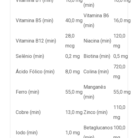
Vitamina B1 (min)
16,0 mg
16,0 mg
(min)
Vitamina B6
Vitamina B5 (min)
40,0 mg
16,0 mg
(min)
28,0
120,0
Vitamina B12 (min)
Niacina (min)
mcg
mg
Selênio (min)
0,2 mg
Biotina (min)
0,5 mg
720,0
Ácido Fólico (min)
8,0 mg
Colina (min)
mg
Manganês
Ferro (min)
55,0 mg
55,0 mg
(min)
110,0
Cobre (min)
13,0 mg
Zinco (min)
mg
Betaglucanos
100,0
Iodo (min)
1,0 mg
(min)
mg