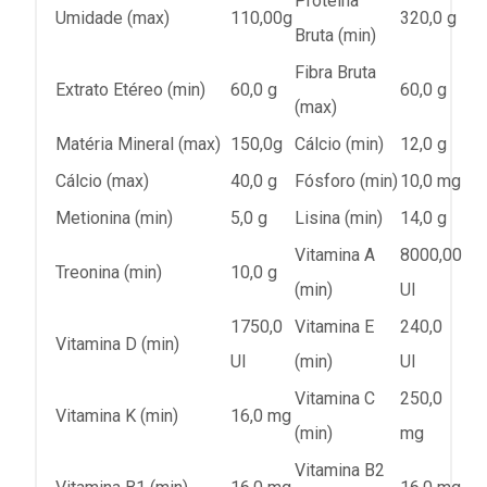
Proteína
Umidade (max)
110,00g
320,0 g
Bruta (min)
Fibra Bruta
Extrato Etéreo (min)
60,0 g
60,0 g
(max)
Matéria Mineral (max)
150,0g
Cálcio (min)
12,0 g
Cálcio (max)
40,0 g
Fósforo (min)
10,0 mg
Metionina (min)
5,0 g
Lisina (min)
14,0 g
Vitamina A
8000,00
Treonina (min)
10,0 g
(min)
UI
1750,0
Vitamina E
240,0
Vitamina D (min)
UI
(min)
UI
Vitamina C
250,0
Vitamina K (min)
16,0 mg
(min)
mg
Vitamina B2