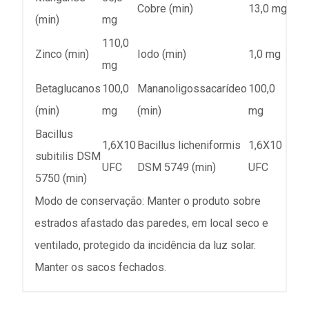
Cobre (min)
13,0 mg
(min)
mg
110,0
Zinco (min)
Iodo (min)
1,0 mg
mg
Betaglucanos
100,0
Mananoligossacarídeo
100,0
(min)
mg
(min)
mg
Bacillus
1,6X10
Bacillus licheniformis
1,6X10
subitilis DSM
UFC
DSM 5749 (min)
UFC
5750 (min)
Modo de conservação: Manter o produto sobre
estrados afastado das paredes, em local seco e
ventilado, protegido da incidência da luz solar.
Manter os sacos fechados.