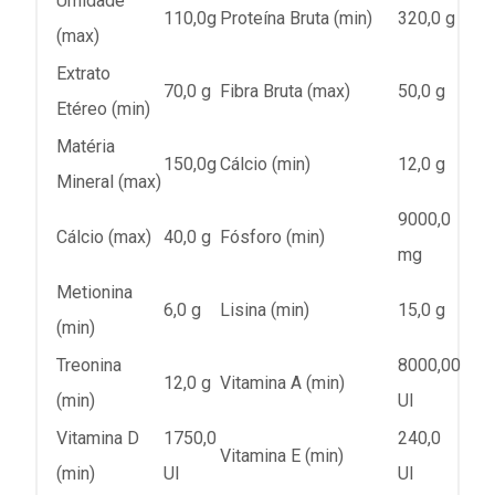
Umidade
110,0g
Proteína Bruta (min)
320,0 g
(max)
Extrato
70,0 g
Fibra Bruta (max)
50,0 g
Etéreo (min)
Matéria
150,0g
Cálcio (min)
12,0 g
Mineral (max)
9000,0
Cálcio (max)
40,0 g
Fósforo (min)
mg
Metionina
6,0 g
Lisina (min)
15,0 g
(min)
Treonina
8000,00
12,0 g
Vitamina A (min)
(min)
UI
Vitamina D
1750,0
240,0
Vitamina E (min)
(min)
UI
UI