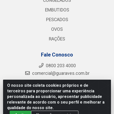
CONGELADOS
EMBUTIDOS
PESCADOS
OVOS
RAÇÕES
Fale Conosco
0800 203 4000
comercial@guaraves.com.br
O nosso site coleta cookies próprios e de
terceiros para proporcionar uma experiência
Guaraves - PB 075 KM 2, S/N - Zona Rural, Guarabira/PB
personalizada ao usuário, apresentar publicidade
- CEP 58.200-000 - CNPJ 12.727.145/0001-78
relevante de acordo com o seu perfil e melhorar a
qualidade do nosso site.