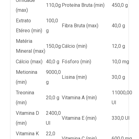
Umidade
110,0g
Proteína Bruta (min)
450,0 g
(max)
Extrato
100,0
Fibra Bruta (max)
40,0 g
Etéreo (min)
g
Matéria
150,0g
Cálcio (min)
12,0 g
Mineral (max)
Cálcio (max)
40,0 g
Fósforo (min)
10,0 mg
Metionina
9000,0
Lisina (min)
30,0 g
(min)
g
Treonina
11000,00
20,0 g
Vitamina A (min)
(min)
UI
Vitamina D
2400,0
Vitamina E (min)
330,0 UI
(min)
UI
Vitamina K
22,0
Vitamina C (min)
600,0 mg