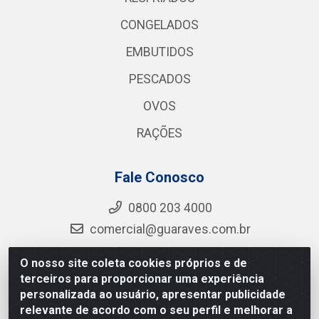
CONGELADOS
EMBUTIDOS
PESCADOS
OVOS
RAÇÕES
Fale Conosco
0800 203 4000
comercial@guaraves.com.br
O nosso site coleta cookies próprios e de
terceiros para proporcionar uma experiência
Guaraves - PB 075 KM 2, S/N - Zona Rural, Guarabira/PB
personalizada ao usuário, apresentar publicidade
- CEP 58.200-000 - CNPJ 12.727.145/0001-78
relevante de acordo com o seu perfil e melhorar a