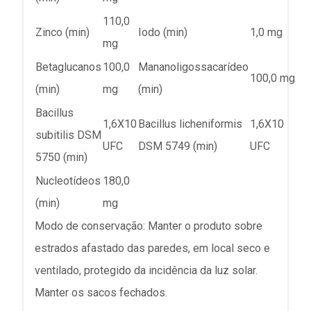
110,0
Zinco (min)
Iodo (min)
1,0 mg
mg
Betaglucanos
100,0
Mananoligossacarídeo
100,0 mg
(min)
mg
(min)
Bacillus
1,6X10
Bacillus licheniformis
1,6X10
subitilis DSM
UFC
DSM 5749 (min)
UFC
5750 (min)
Nucleotídeos
180,0
(min)
mg
Modo de conservação: Manter o produto sobre
estrados afastado das paredes, em local seco e
ventilado, protegido da incidência da luz solar.
Manter os sacos fechados.