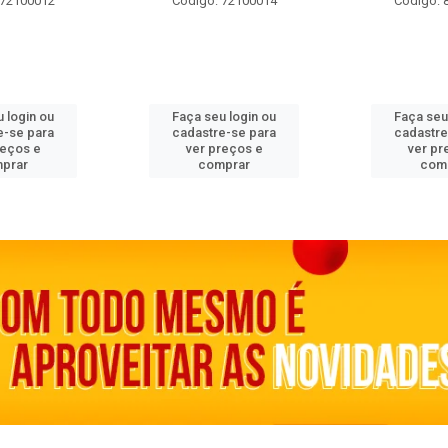
 72100012
Código: 72100014
Código: 
 login ou
Faça seu login ou
Faça seu
e-se para
cadastre-se para
cadastre
reços e
ver preços e
ver pr
prar
comprar
com