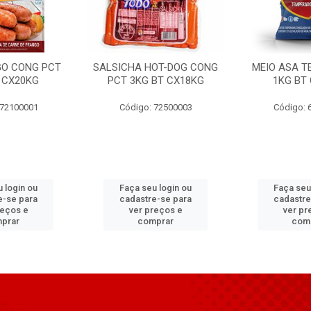
GO CONG PCT
SALSICHA HOT-DOG CONG
MEIO ASA T
 CX20KG
PCT 3KG BT CX18KG
1KG BT
 72100001
Código: 72500003
Código: 
 login ou
Faça seu login ou
Faça seu
e-se para
cadastre-se para
cadastre
reços e
ver preços e
ver pr
prar
comprar
com