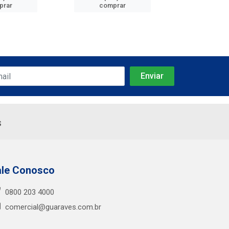
prar
comprar
comp
s
ale Conosco
0800 203 4000
comercial@guaraves.com.br