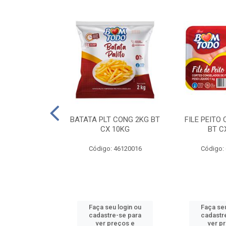
AQUEJADA - 40
BATATA PLT CONG 2KG BT
FILE PEITO
KG
CX 10KG
BT C
 11084000
Código: 46120016
Código:
u login ou
Faça seu login ou
Faça seu
e-se para
cadastre-se para
cadastr
reços e
ver preços e
ver p