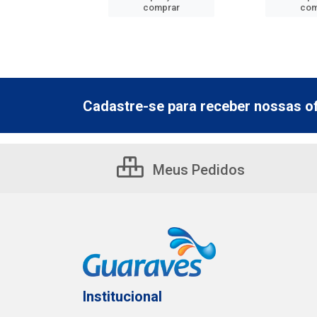
mprar
comprar
com
Cadastre-se para receber nossas of
Meus Pedidos
Institucional