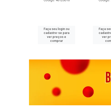
 11082000
Código: 46120016
Código:
u login ou
Faça seu login ou
Faça seu
e-se para
cadastre-se para
cadastr
reços e
ver preços e
ver p
mprar
comprar
com