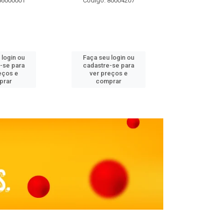
86000001
Código: 80004207
Código: 
 login ou
Faça seu login ou
Faça seu 
-se para
cadastre-se para
cadastre
eços e
ver preços e
ver pr
prar
comprar
comp