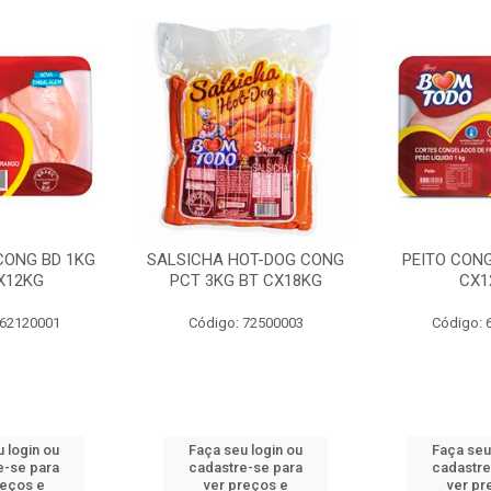
 CONG BD 1KG
SALSICHA HOT-DOG CONG
PEITO CONG
X12KG
PCT 3KG BT CX18KG
CX1
 62120001
Código: 72500003
Código: 
 login ou
Faça seu login ou
Faça seu
e-se para
cadastre-se para
cadastre
reços e
ver preços e
ver pr