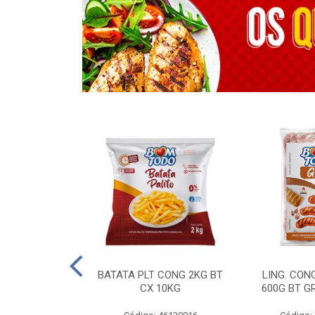
OTROS - 40 KG
BATATA PLT CONG 2KG BT
LING. CON
CX 10KG
600G BT G