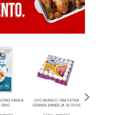
E CONG PANGA
OVO BRANCO TAM EXTRA
LING. CONG T
 500G
GRANDE BANDEJA 30 OVOS
BT GRILL