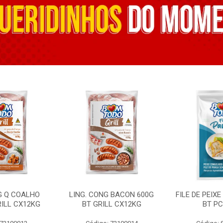
G Q COALHO
LING. CONG BACON 600G
FILE DE PEIX
RILL CX12KG
BT GRILL CX12KG
BT PC