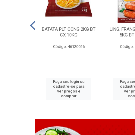
LAPIA TR 32 D
BATATA PLT CONG 2KG BT
LING. FRAN
6 MM
CX 10KG
5KG BT
 11070083
Código: 46120016
Código:
u login ou
Faça seu login ou
Faça seu
e-se para
cadastre-se para
cadastr
reços e
ver preços e
ver p
mprar
comprar
com