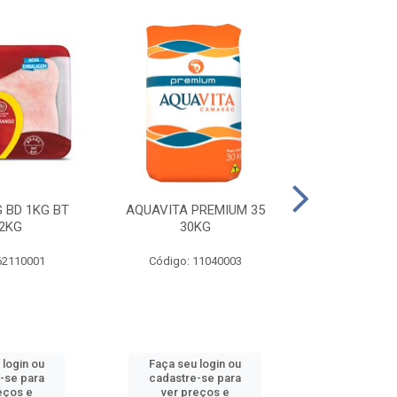
 BD 1KG BT
AQUAVITA PREMIUM 35
COXA E S.CO
2KG
30KG
1KG BT 
62110001
Código: 11040003
Código: 
 login ou
Faça seu login ou
Faça seu 
-se para
cadastre-se para
cadastre
eços e
ver preços e
ver pr