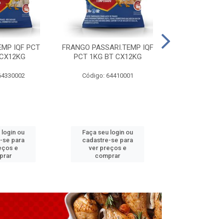
EMP IQF PCT
FRANGO PASSARI.TEMP IQF
FILE PEITO 
 CX12KG
PCT 1KG BT CX12KG
BT CX
64330002
Código: 64410001
Código: 
 login ou
Faça seu login ou
Faça seu 
-se para
cadastre-se para
cadastre
eços e
ver preços e
ver pr
prar
comprar
comp