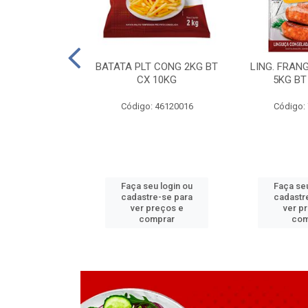
LAPIA TR 32 D
BATATA PLT CONG 2KG BT
LING. FRAN
6 MM
CX 10KG
5KG BT
 11070083
Código: 46120016
Código:
u login ou
Faça seu login ou
Faça seu
e-se para
cadastre-se para
cadastr
reços e
ver preços e
ver p
mprar
comprar
com