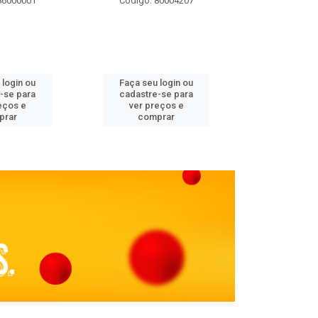
86000001
Código: 80004207
Código: 
 login ou
Faça seu login ou
Faça seu 
-se para
cadastre-se para
cadastre
eços e
ver preços e
ver pr
prar
comprar
comp