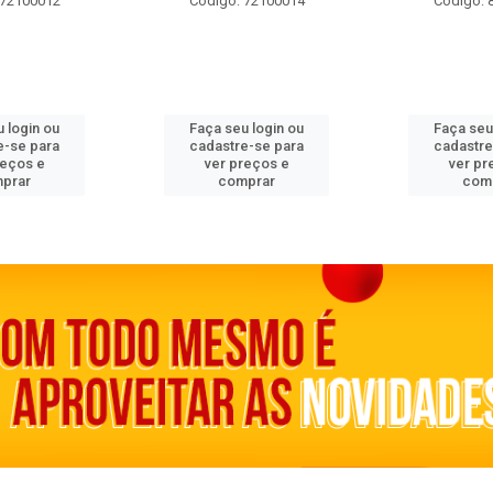
 72100012
Código: 72100014
Código: 
 login ou
Faça seu login ou
Faça seu
e-se para
cadastre-se para
cadastre
reços e
ver preços e
ver pr
prar
comprar
com