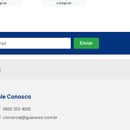
prar
comprar
comp
s
ale Conosco
0800 203 4000
comercial@guaraves.com.br