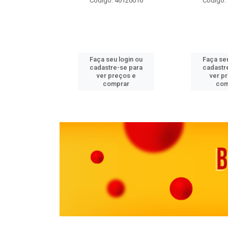
 11082000
Código: 46120016
Código:
u login ou
Faça seu login ou
Faça seu
e-se para
cadastre-se para
cadastr
reços e
ver preços e
ver p
mprar
comprar
com