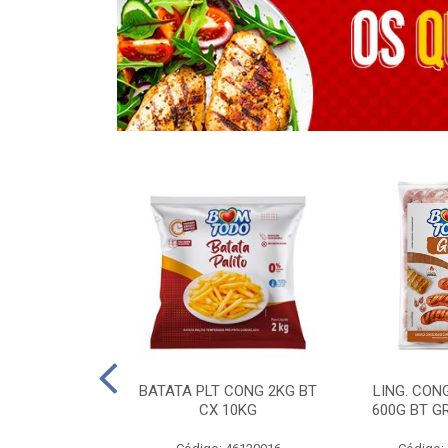
OTROS - 40 KG
BATATA PLT CONG 2KG BT
LING. CON
CX 10KG
600G BT G