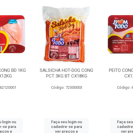
 CONG BD 1KG
SALSICHA HOT-DOG CONG
PEITO CONG
X12KG
PCT 3KG BT CX18KG
CX1
 62120001
Código: 72500003
Código: 
 login ou
Faça seu login ou
Faça seu
e-se para
cadastre-se para
cadastre
reços e
ver preços e
ver pr