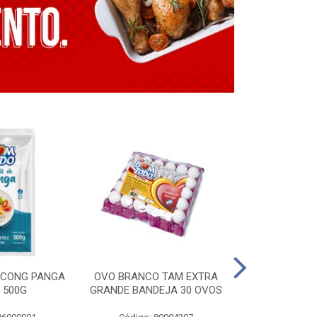
E CONG PANGA
OVO BRANCO TAM EXTRA
LING. CONG T
 500G
GRANDE BANDEJA 30 OVOS
BT GRILL