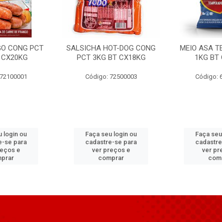
GO CONG PCT
SALSICHA HOT-DOG CONG
MEIO ASA T
 CX20KG
PCT 3KG BT CX18KG
1KG BT
 72100001
Código: 72500003
Código: 
 login ou
Faça seu login ou
Faça seu
e-se para
cadastre-se para
cadastre
reços e
ver preços e
ver pr
prar
comprar
com