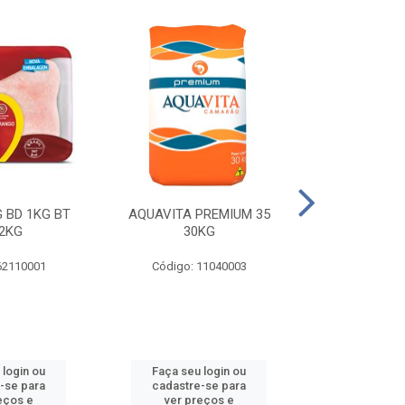
 BD 1KG BT
AQUAVITA PREMIUM 35
COXA E S.CO
2KG
30KG
1KG BT 
62110001
Código: 11040003
Código: 
 login ou
Faça seu login ou
Faça seu 
-se para
cadastre-se para
cadastre
eços e
ver preços e
ver pr