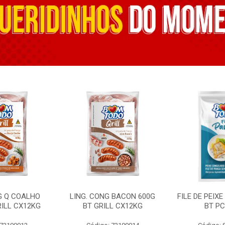
G Q COALHO
LING. CONG BACON 600G
FILE DE PEIX
RILL CX12KG
BT GRILL CX12KG
BT PC