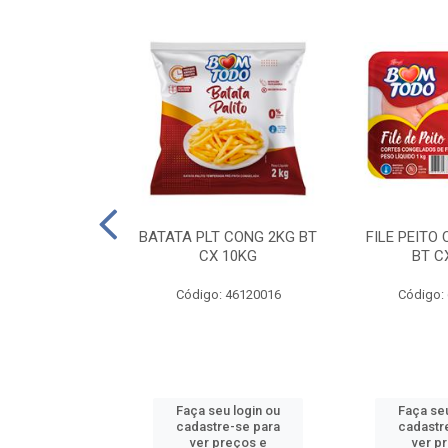
AQUEJADA - 40
BATATA PLT CONG 2KG BT
FILE PEITO
KG
CX 10KG
BT C
 11084000
Código: 46120016
Código:
u login ou
Faça seu login ou
Faça seu
e-se para
cadastre-se para
cadastr
reços e
ver preços e
ver p