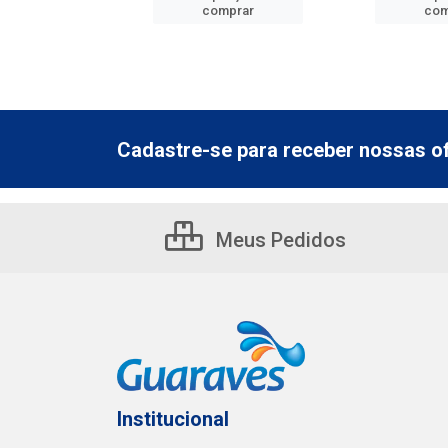
mprar
comprar
com
Cadastre-se para receber nossas of
Meus Pedidos
Institucional