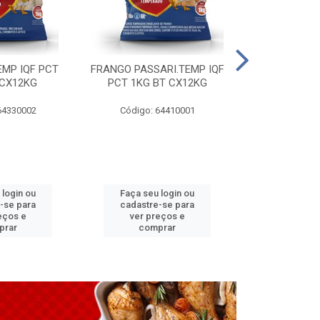
EMP IQF PCT
FRANGO PASSARI.TEMP IQF
FILE PEITO 
 CX12KG
PCT 1KG BT CX12KG
BT CX
64330002
Código: 64410001
Código: 
 login ou
Faça seu login ou
Faça seu 
-se para
cadastre-se para
cadastre
eços e
ver preços e
ver pr
prar
comprar
comp