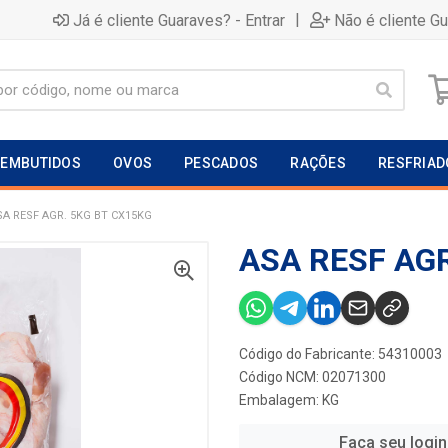
|
Já é cliente Guaraves? - Entrar
Não é cliente G
EMBUTIDOS
OVOS
PESCADOS
RAÇÕES
RESFRIAD
SA RESF AGR. 5KG BT CX15KG
ASA RESF AGR
Código do Fabricante: 54310003
Código NCM: 02071300
Embalagem: KG
Faça seu login