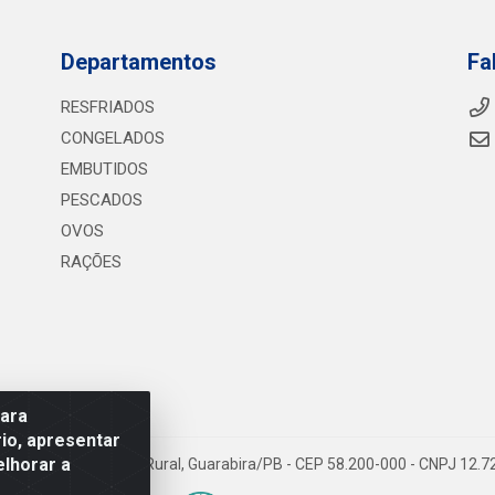
Departamentos
Fa
RESFRIADOS
CONGELADOS
EMBUTIDOS
PESCADOS
OVOS
RAÇÕES
para
io, apresentar
elhorar a
075 KM 2, S/N - Zona Rural, Guarabira/PB - CEP 58.200-000 - CNPJ 12.