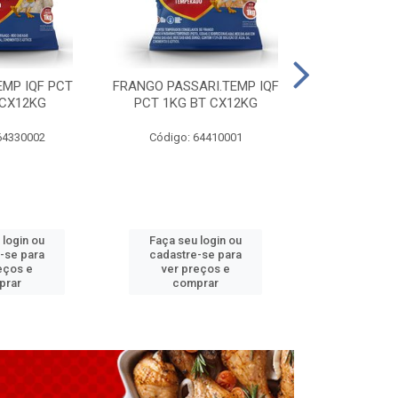
EMP IQF PCT
FRANGO PASSARI.TEMP IQF
FILE PEITO 
 CX12KG
PCT 1KG BT CX12KG
BT CX
64330002
Código: 64410001
Código: 
 login ou
Faça seu login ou
Faça seu 
-se para
cadastre-se para
cadastre
eços e
ver preços e
ver pr
prar
comprar
comp