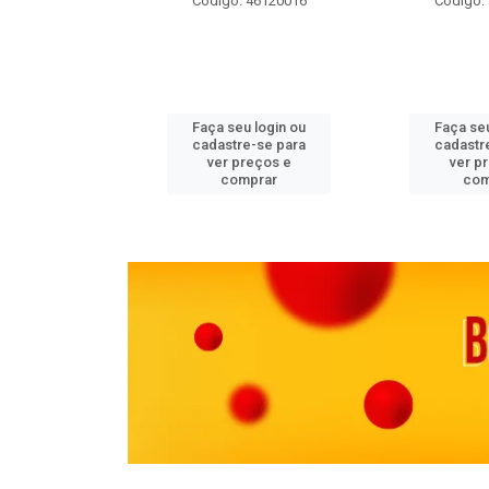
 11082000
Código: 46120016
Código:
u login ou
Faça seu login ou
Faça seu
e-se para
cadastre-se para
cadastr
reços e
ver preços e
ver p
mprar
comprar
com