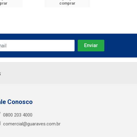
prar
comprar
comp
s
ale Conosco
0800 203 4000
comercial@guaraves.com.br