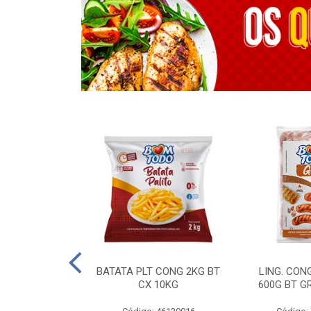
OTROS - 40 KG
BATATA PLT CONG 2KG BT
LING. CON
CX 10KG
600G BT G