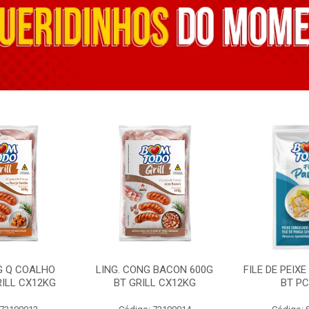
G Q COALHO
LING. CONG BACON 600G
FILE DE PEIX
RILL CX12KG
BT GRILL CX12KG
BT PC