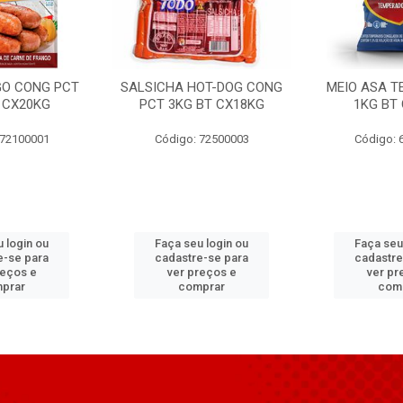
GO CONG PCT
SALSICHA HOT-DOG CONG
MEIO ASA T
 CX20KG
PCT 3KG BT CX18KG
1KG BT
 72100001
Código: 72500003
Código: 
 login ou
Faça seu login ou
Faça seu
e-se para
cadastre-se para
cadastre
reços e
ver preços e
ver pr
prar
comprar
com