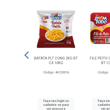
AQUEJADA - 40
BATATA PLT CONG 2KG BT
FILE PEITO
KG
CX 10KG
BT C
 11084000
Código: 46120016
Código:
u login ou
Faça seu login ou
Faça seu
e-se para
cadastre-se para
cadastr
reços e
ver preços e
ver p