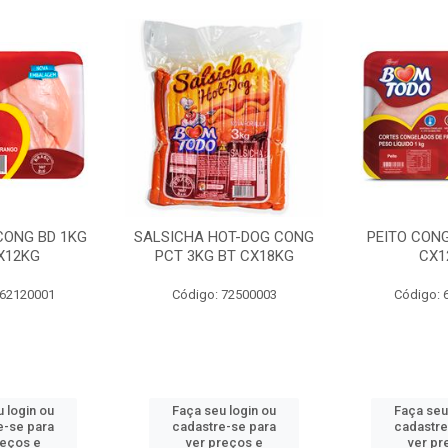
 CONG BD 1KG
SALSICHA HOT-DOG CONG
PEITO CONG
X12KG
PCT 3KG BT CX18KG
CX1
 62120001
Código: 72500003
Código: 
 login ou
Faça seu login ou
Faça seu
e-se para
cadastre-se para
cadastre
reços e
ver preços e
ver pr