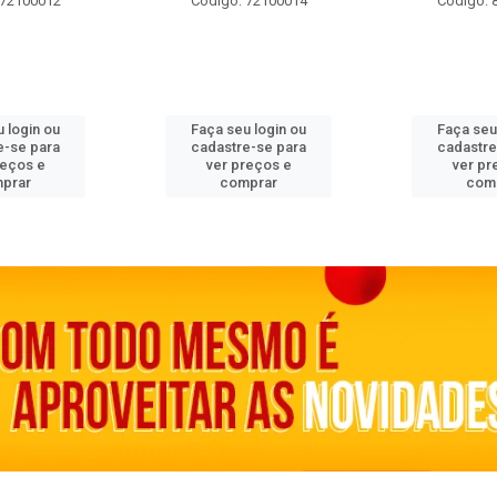
 72100012
Código: 72100014
Código: 
 login ou
Faça seu login ou
Faça seu
e-se para
cadastre-se para
cadastre
reços e
ver preços e
ver pr
prar
comprar
com