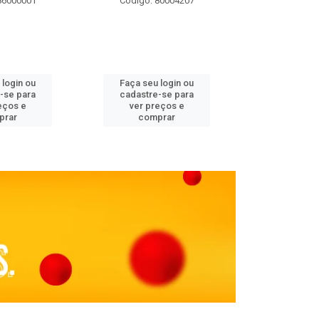
86000001
Código: 80004207
Código: 
 login ou
Faça seu login ou
Faça seu 
-se para
cadastre-se para
cadastre
eços e
ver preços e
ver pr
prar
comprar
comp