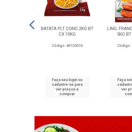
LAPIA TR 32 D
BATATA PLT CONG 2KG BT
LING. FRAN
6 MM
CX 10KG
5KG BT
 11070083
Código: 46120016
Código:
u login ou
Faça seu login ou
Faça seu
e-se para
cadastre-se para
cadastr
reços e
ver preços e
ver p
mprar
comprar
com