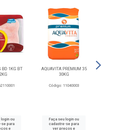
 BD 1KG BT
AQUAVITA PREMIUM 35
COXA E S.CO
2KG
30KG
1KG BT 
62110001
Código: 11040003
Código: 
 login ou
Faça seu login ou
Faça seu 
-se para
cadastre-se para
cadastre
eços e
ver preços e
ver pr