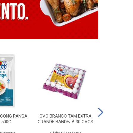
E CONG PANGA
OVO BRANCO TAM EXTRA
LING. CONG T
 500G
GRANDE BANDEJA 30 OVOS
BT GRILL