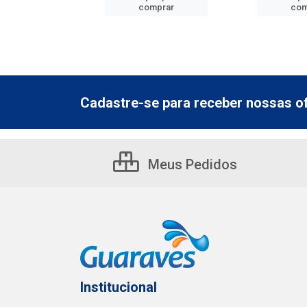
mprar
comprar
com
Cadastre-se para receber nossas of
Meus Pedidos
Institucional