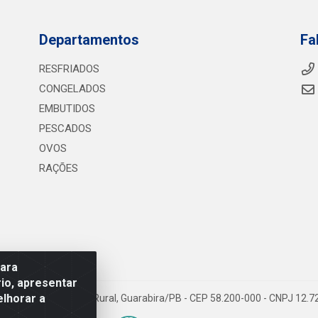
Departamentos
Fa
RESFRIADOS
CONGELADOS
EMBUTIDOS
PESCADOS
OVOS
RAÇÕES
para
io, apresentar
elhorar a
075 KM 2, S/N - Zona Rural, Guarabira/PB - CEP 58.200-000 - CNPJ 12.