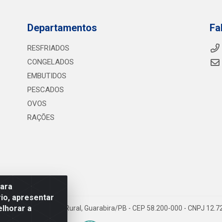
Departamentos
Fa
RESFRIADOS
CONGELADOS
EMBUTIDOS
PESCADOS
OVOS
RAÇÕES
para
io, apresentar
elhorar a
075 KM 2, S/N - Zona Rural, Guarabira/PB - CEP 58.200-000 - CNPJ 12.