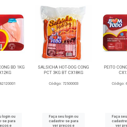
 CONG BD 1KG
SALSICHA HOT-DOG CONG
PEITO CONG
X12KG
PCT 3KG BT CX18KG
CX1
 62120001
Código: 72500003
Código: 
 login ou
Faça seu login ou
Faça seu
e-se para
cadastre-se para
cadastre
reços e
ver preços e
ver pr