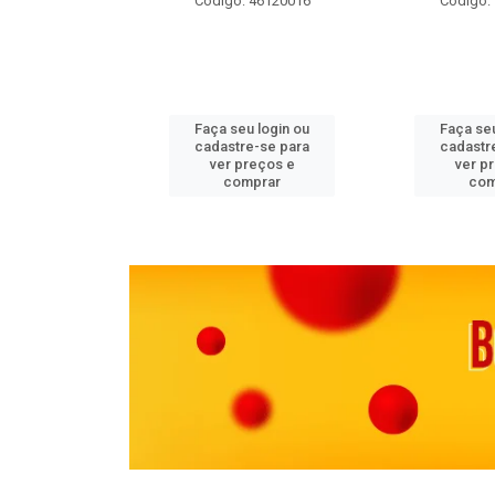
 11082000
Código: 46120016
Código:
u login ou
Faça seu login ou
Faça seu
e-se para
cadastre-se para
cadastr
reços e
ver preços e
ver p
mprar
comprar
com