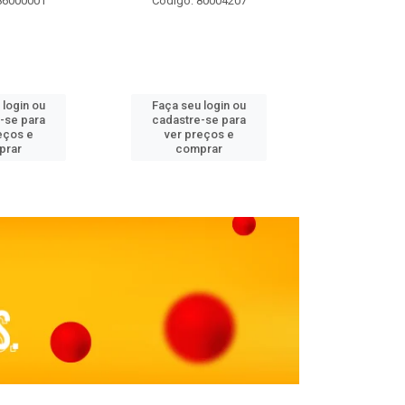
86000001
Código: 80004207
Código: 
 login ou
Faça seu login ou
Faça seu 
-se para
cadastre-se para
cadastre
eços e
ver preços e
ver pr
prar
comprar
comp