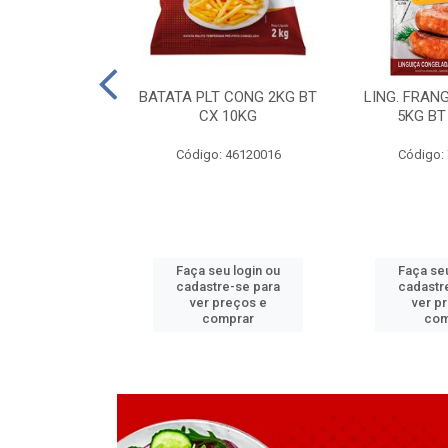
LAPIA TR 32 D
BATATA PLT CONG 2KG BT
LING. FRAN
6 MM
CX 10KG
5KG BT
 11070083
Código: 46120016
Código:
u login ou
Faça seu login ou
Faça seu
e-se para
cadastre-se para
cadastr
reços e
ver preços e
ver p
mprar
comprar
com