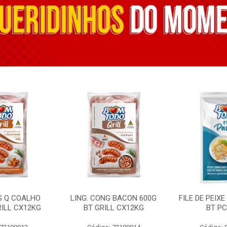
G Q COALHO
LING. CONG BACON 600G
FILE DE PEIX
RILL CX12KG
BT GRILL CX12KG
BT PC