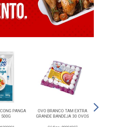
E CONG PANGA
OVO BRANCO TAM EXTRA
LING. CONG T
 500G
GRANDE BANDEJA 30 OVOS
BT GRILL