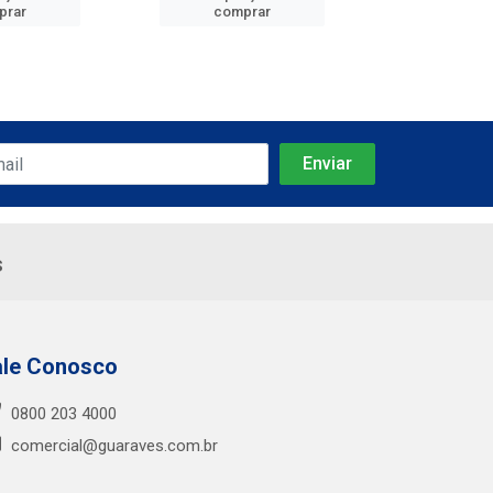
prar
comprar
comp
s
ale Conosco
0800 203 4000
comercial@guaraves.com.br