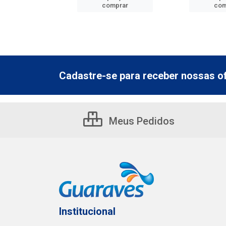
mprar
comprar
com
Cadastre-se para receber nossas of
Meus Pedidos
Institucional