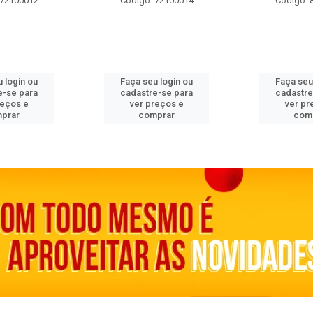
 72100012
Código: 72100014
Código: 
 login ou
Faça seu login ou
Faça seu
e-se para
cadastre-se para
cadastre
reços e
ver preços e
ver pr
prar
comprar
com