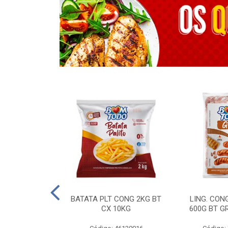
OTROS - 40 KG
BATATA PLT CONG 2KG BT
LING. CON
CX 10KG
600G BT G