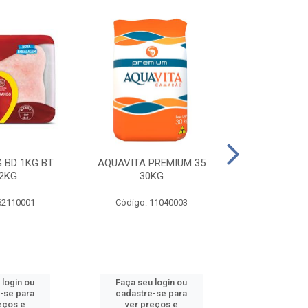
 BD 1KG BT
AQUAVITA PREMIUM 35
COXA E S.CO
2KG
30KG
1KG BT 
62110001
Código: 11040003
Código: 
 login ou
Faça seu login ou
Faça seu 
-se para
cadastre-se para
cadastre
eços e
ver preços e
ver pr