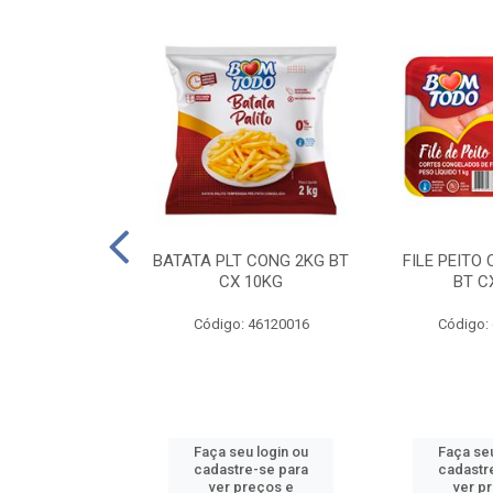
AQUEJADA - 40
BATATA PLT CONG 2KG BT
FILE PEITO
KG
CX 10KG
BT C
 11084000
Código: 46120016
Código:
u login ou
Faça seu login ou
Faça seu
e-se para
cadastre-se para
cadastr
reços e
ver preços e
ver p