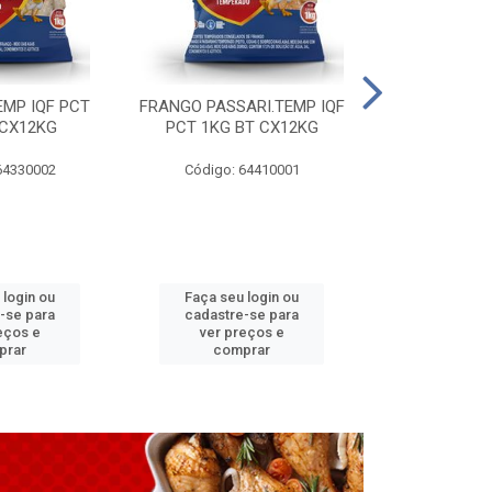
EMP IQF PCT
FRANGO PASSARI.TEMP IQF
FILE PEITO 
 CX12KG
PCT 1KG BT CX12KG
BT CX
64330002
Código: 64410001
Código: 
 login ou
Faça seu login ou
Faça seu 
-se para
cadastre-se para
cadastre
eços e
ver preços e
ver pr
prar
comprar
comp