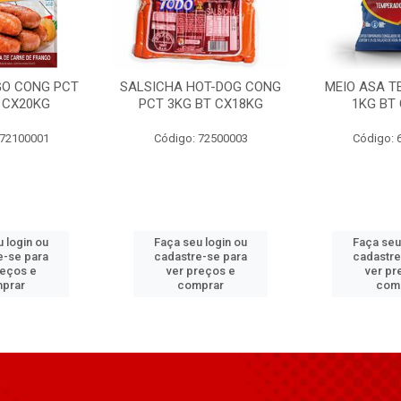
GO CONG PCT
SALSICHA HOT-DOG CONG
MEIO ASA T
 CX20KG
PCT 3KG BT CX18KG
1KG BT
 72100001
Código: 72500003
Código: 
 login ou
Faça seu login ou
Faça seu
e-se para
cadastre-se para
cadastre
reços e
ver preços e
ver pr
prar
comprar
com