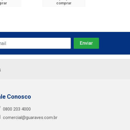
prar
comprar
comp
s
ale Conosco
0800 203 4000
comercial@guaraves.com.br