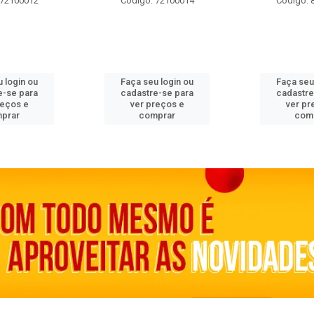
 72100012
Código: 72100014
Código: 
 login ou
Faça seu login ou
Faça seu
e-se para
cadastre-se para
cadastre
reços e
ver preços e
ver pr
prar
comprar
com