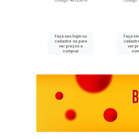
 11082000
Código: 46120016
Código:
u login ou
Faça seu login ou
Faça seu
e-se para
cadastre-se para
cadastr
reços e
ver preços e
ver p
mprar
comprar
com