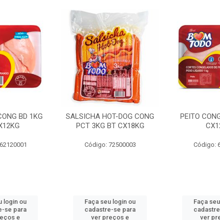
 CONG BD 1KG
SALSICHA HOT-DOG CONG
PEITO CONG
X12KG
PCT 3KG BT CX18KG
CX1
 62120001
Código: 72500003
Código: 
 login ou
Faça seu login ou
Faça seu
e-se para
cadastre-se para
cadastre
reços e
ver preços e
ver pr