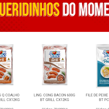
G Q COALHO
LING. CONG BACON 600G
FILE DE PEIX
RILL CX12KG
BT GRILL CX12KG
BT PC