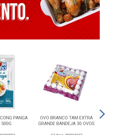
E CONG PANGA
OVO BRANCO TAM EXTRA
LING. CONG T
 500G
GRANDE BANDEJA 30 OVOS
BT GRILL