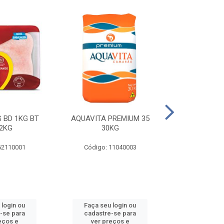
 BD 1KG BT
AQUAVITA PREMIUM 35
COXA E S.CO
2KG
30KG
1KG BT 
62110001
Código: 11040003
Código: 
 login ou
Faça seu login ou
Faça seu 
-se para
cadastre-se para
cadastre
eços e
ver preços e
ver pr