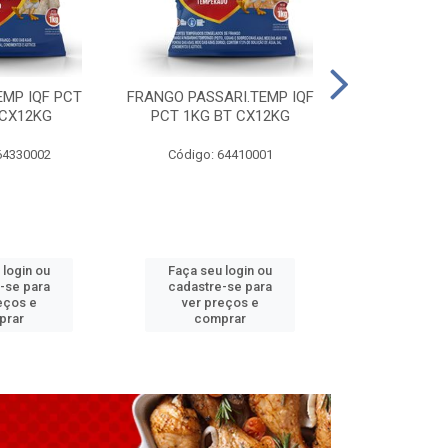
EMP IQF PCT
FRANGO PASSARI.TEMP IQF
FILE PEITO 
 CX12KG
PCT 1KG BT CX12KG
BT CX
64330002
Código: 64410001
Código: 
 login ou
Faça seu login ou
Faça seu 
-se para
cadastre-se para
cadastre
eços e
ver preços e
ver pr
prar
comprar
comp