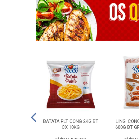
OTROS - 40 KG
BATATA PLT CONG 2KG BT
LING. CON
CX 10KG
600G BT G