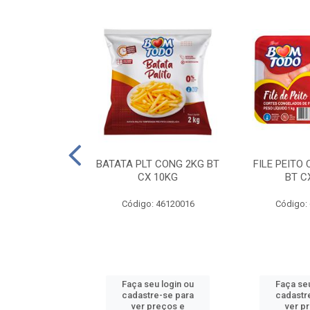
AQUEJADA - 40
BATATA PLT CONG 2KG BT
FILE PEITO
KG
CX 10KG
BT C
 11084000
Código: 46120016
Código:
u login ou
Faça seu login ou
Faça seu
e-se para
cadastre-se para
cadastr
reços e
ver preços e
ver p