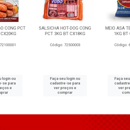
GO CONG PCT
SALSICHA HOT-DOG CONG
MEIO ASA T
 CX20KG
PCT 3KG BT CX18KG
1KG BT
 72100001
Código: 72500003
Código: 
 login ou
Faça seu login ou
Faça seu
e-se para
cadastre-se para
cadastre
reços e
ver preços e
ver pr
prar
comprar
com