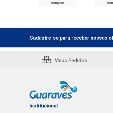
mprar
comprar
com
Cadastre-se para receber nossas of
Meus Pedidos
Institucional