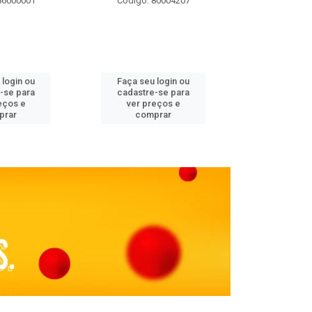
86000001
Código: 80004207
Código: 
 login ou
Faça seu login ou
Faça seu 
-se para
cadastre-se para
cadastre
eços e
ver preços e
ver pr
prar
comprar
comp