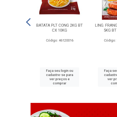
LAPIA TR 32 D
BATATA PLT CONG 2KG BT
LING. FRAN
6 MM
CX 10KG
5KG BT
 11070083
Código: 46120016
Código:
u login ou
Faça seu login ou
Faça seu
e-se para
cadastre-se para
cadastr
reços e
ver preços e
ver p
mprar
comprar
com