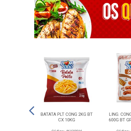
OTROS - 40 KG
BATATA PLT CONG 2KG BT
LING. CON
CX 10KG
600G BT G