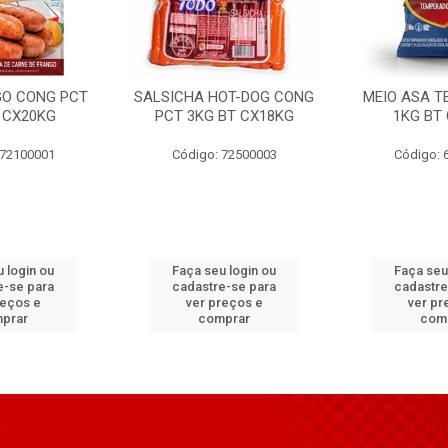
GO CONG PCT
SALSICHA HOT-DOG CONG
MEIO ASA T
 CX20KG
PCT 3KG BT CX18KG
1KG BT
 72100001
Código: 72500003
Código: 
 login ou
Faça seu login ou
Faça seu
e-se para
cadastre-se para
cadastre
reços e
ver preços e
ver pr
prar
comprar
com