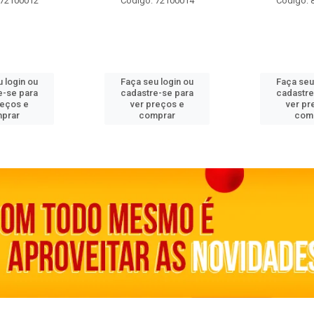
 72100012
Código: 72100014
Código: 
 login ou
Faça seu login ou
Faça seu
e-se para
cadastre-se para
cadastre
reços e
ver preços e
ver pr
prar
comprar
com