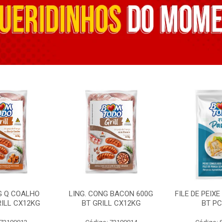
G Q COALHO
LING. CONG BACON 600G
FILE DE PEIX
RILL CX12KG
BT GRILL CX12KG
BT PC