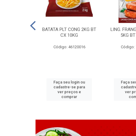
LAPIA TR 32 D
BATATA PLT CONG 2KG BT
LING. FRAN
6 MM
CX 10KG
5KG BT
 11070083
Código: 46120016
Código:
u login ou
Faça seu login ou
Faça seu
e-se para
cadastre-se para
cadastr
reços e
ver preços e
ver p
mprar
comprar
com