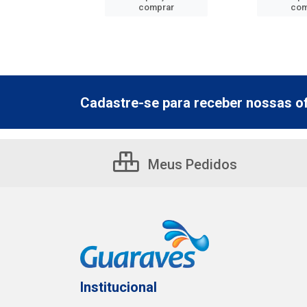
mprar
comprar
com
Cadastre-se para receber nossas of
Meus Pedidos
Institucional