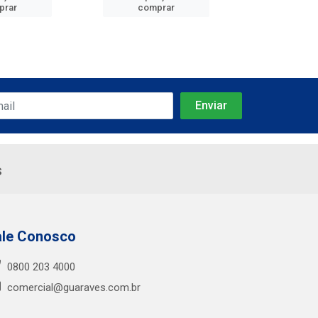
prar
comprar
comp
s
ale Conosco
0800 203 4000
comercial@guaraves.com.br