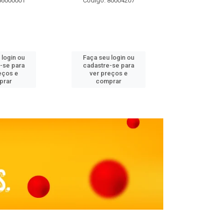
86000001
Código: 80004207
Código: 
 login ou
Faça seu login ou
Faça seu 
-se para
cadastre-se para
cadastre
eços e
ver preços e
ver pr
prar
comprar
comp