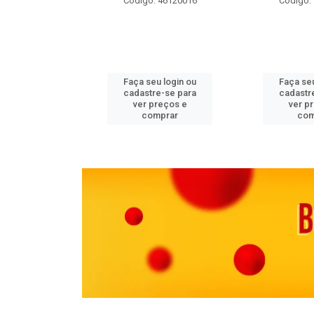
 11082000
Código: 46120016
Código:
u login ou
Faça seu login ou
Faça seu
e-se para
cadastre-se para
cadastr
reços e
ver preços e
ver p
mprar
comprar
com