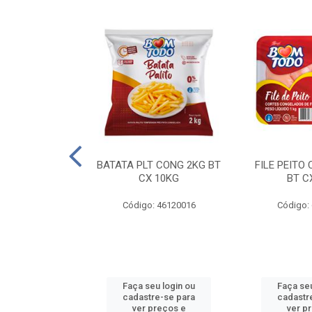
AQUEJADA - 40
BATATA PLT CONG 2KG BT
FILE PEITO
KG
CX 10KG
BT C
 11084000
Código: 46120016
Código:
u login ou
Faça seu login ou
Faça seu
e-se para
cadastre-se para
cadastr
reços e
ver preços e
ver p