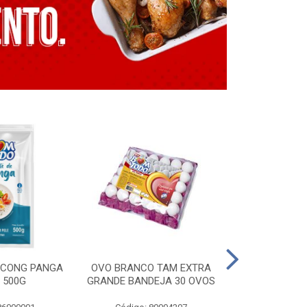
E CONG PANGA
OVO BRANCO TAM EXTRA
LING. CONG T
 500G
GRANDE BANDEJA 30 OVOS
BT GRILL