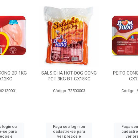
 CONG BD 1KG
SALSICHA HOT-DOG CONG
PEITO CONG
X12KG
PCT 3KG BT CX18KG
CX1
 62120001
Código: 72500003
Código: 
 login ou
Faça seu login ou
Faça seu
e-se para
cadastre-se para
cadastre
reços e
ver preços e
ver pr