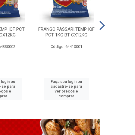
EMP IQF PCT
FRANGO PASSARI.TEMP IQF
FILE PEITO 
 CX12KG
PCT 1KG BT CX12KG
BT CX
64330002
Código: 64410001
Código: 
 login ou
Faça seu login ou
Faça seu 
-se para
cadastre-se para
cadastre
eços e
ver preços e
ver pr
prar
comprar
comp