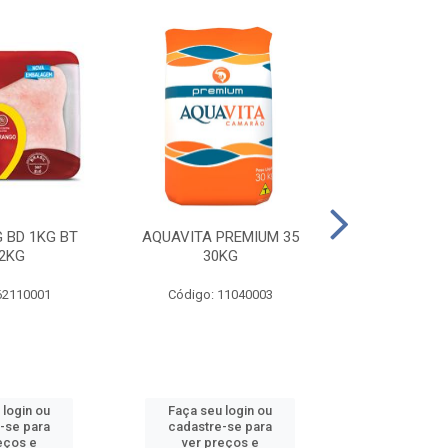
 BD 1KG BT
AQUAVITA PREMIUM 35
COXA E S.CO
2KG
30KG
1KG BT 
62110001
Código: 11040003
Código: 
 login ou
Faça seu login ou
Faça seu 
-se para
cadastre-se para
cadastre
eços e
ver preços e
ver pr