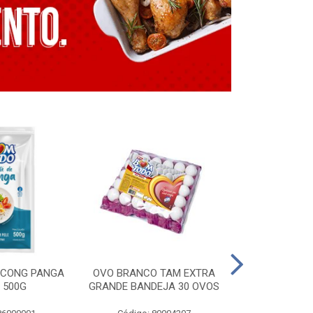
E CONG PANGA
OVO BRANCO TAM EXTRA
LING. CONG T
 500G
GRANDE BANDEJA 30 OVOS
BT GRILL