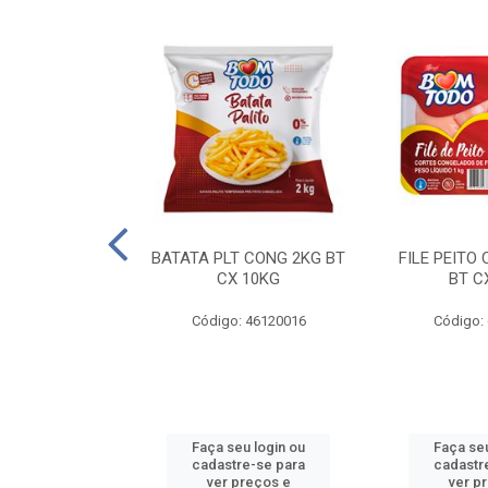
AQUEJADA - 40
BATATA PLT CONG 2KG BT
FILE PEITO
KG
CX 10KG
BT C
 11084000
Código: 46120016
Código:
u login ou
Faça seu login ou
Faça seu
e-se para
cadastre-se para
cadastr
reços e
ver preços e
ver p