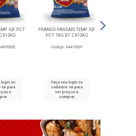
EMP IQF PCT
FRANGO PASSARI.TEMP IQF
FILE PEITO 
 CX12KG
PCT 1KG BT CX12KG
BT CX
64330002
Código: 64410001
Código: 
 login ou
Faça seu login ou
Faça seu 
-se para
cadastre-se para
cadastre
eços e
ver preços e
ver pr
prar
comprar
comp