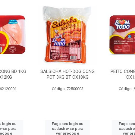
 CONG BD 1KG
SALSICHA HOT-DOG CONG
PEITO CONG
X12KG
PCT 3KG BT CX18KG
CX1
 62120001
Código: 72500003
Código: 
 login ou
Faça seu login ou
Faça seu
e-se para
cadastre-se para
cadastre
reços e
ver preços e
ver pr