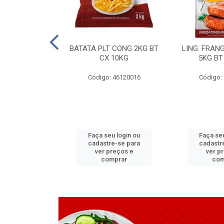
LAPIA TR 32 D
BATATA PLT CONG 2KG BT
LING. FRAN
6 MM
CX 10KG
5KG BT
 11070083
Código: 46120016
Código:
u login ou
Faça seu login ou
Faça seu
e-se para
cadastre-se para
cadastr
reços e
ver preços e
ver p
mprar
comprar
com