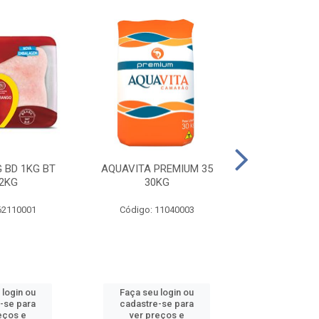
 BD 1KG BT
AQUAVITA PREMIUM 35
COXA E S.CO
2KG
30KG
1KG BT 
62110001
Código: 11040003
Código: 
 login ou
Faça seu login ou
Faça seu 
-se para
cadastre-se para
cadastre
eços e
ver preços e
ver pr