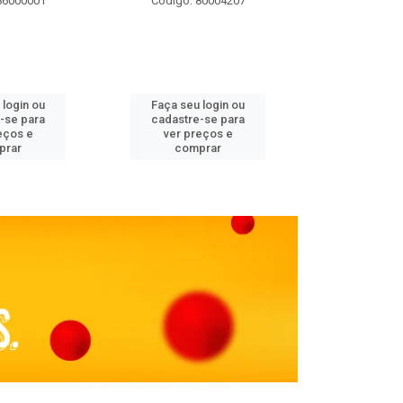
86000001
Código: 80004207
Código: 
 login ou
Faça seu login ou
Faça seu 
-se para
cadastre-se para
cadastre
eços e
ver preços e
ver pr
prar
comprar
comp