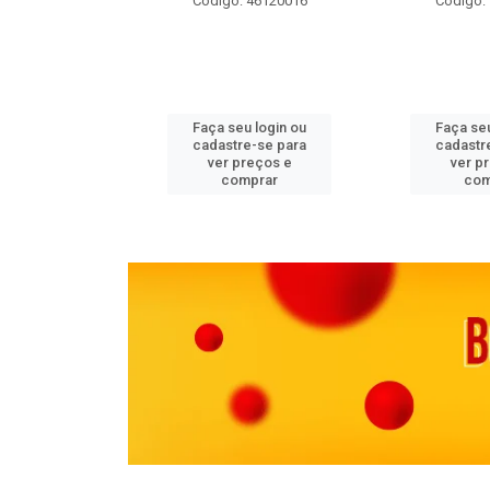
 11082000
Código: 46120016
Código:
u login ou
Faça seu login ou
Faça seu
e-se para
cadastre-se para
cadastr
reços e
ver preços e
ver p
mprar
comprar
com