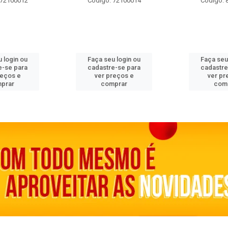
 72100012
Código: 72100014
Código: 
 login ou
Faça seu login ou
Faça seu
e-se para
cadastre-se para
cadastre
reços e
ver preços e
ver pr
prar
comprar
com