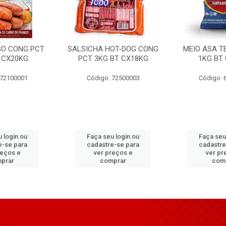
GO CONG PCT
SALSICHA HOT-DOG CONG
MEIO ASA T
 CX20KG
PCT 3KG BT CX18KG
1KG BT
 72100001
Código: 72500003
Código: 
 login ou
Faça seu login ou
Faça seu
e-se para
cadastre-se para
cadastre
reços e
ver preços e
ver pr
prar
comprar
com