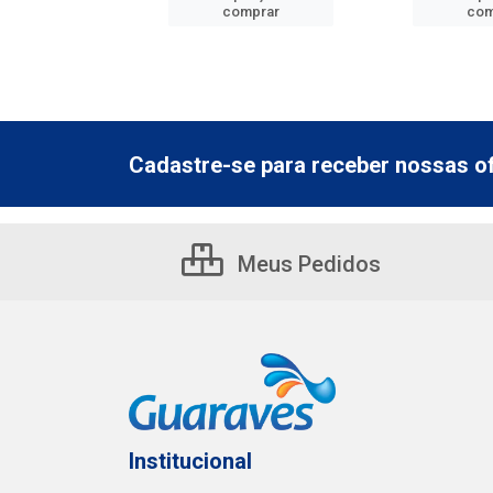
mprar
comprar
com
Cadastre-se para receber nossas of
Meus Pedidos
Institucional