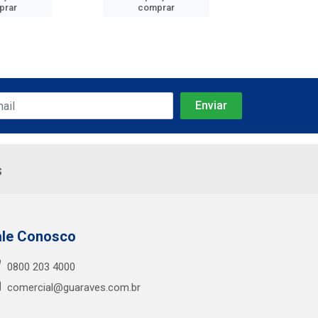
prar
comprar
comp
s
ale Conosco
0800 203 4000
comercial@guaraves.com.br