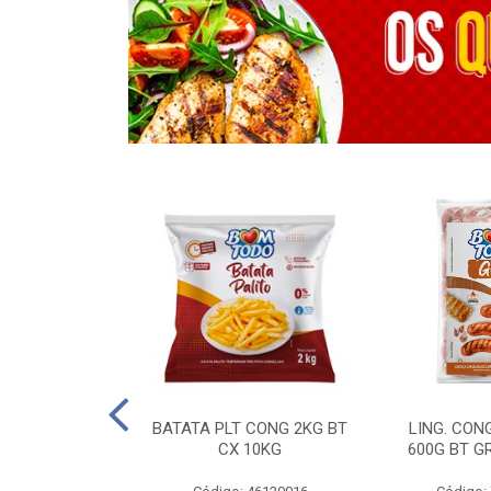
OTROS - 40 KG
BATATA PLT CONG 2KG BT
LING. CON
CX 10KG
600G BT G