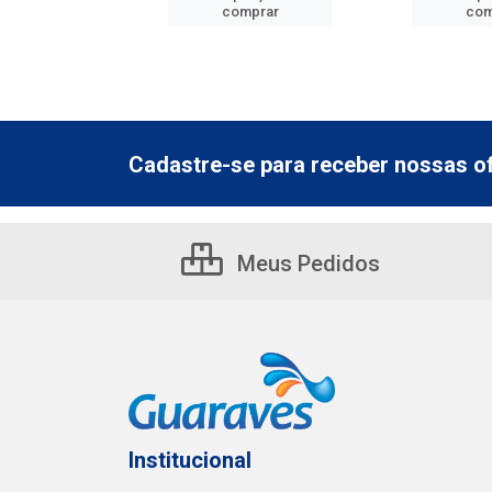
mprar
comprar
com
Cadastre-se para receber nossas of
Meus Pedidos
Institucional