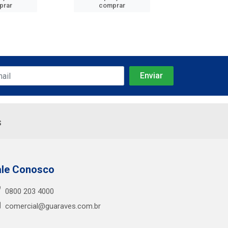
prar
comprar
comp
s
ale Conosco
0800 203 4000
comercial@guaraves.com.br