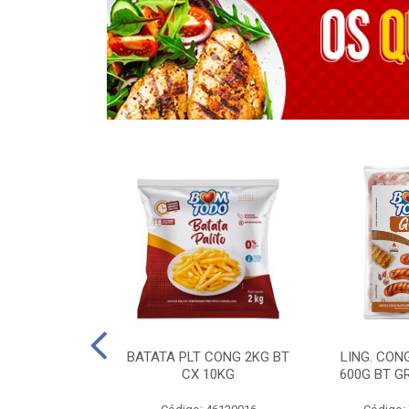
OTROS - 40 KG
BATATA PLT CONG 2KG BT
LING. CON
CX 10KG
600G BT G