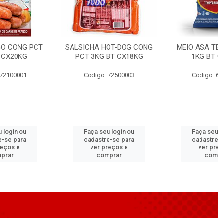
GO CONG PCT
SALSICHA HOT-DOG CONG
MEIO ASA T
 CX20KG
PCT 3KG BT CX18KG
1KG BT
 72100001
Código: 72500003
Código: 
 login ou
Faça seu login ou
Faça seu
e-se para
cadastre-se para
cadastre
reços e
ver preços e
ver pr
prar
comprar
com