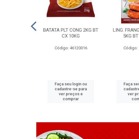
LAPIA TR 32 D
BATATA PLT CONG 2KG BT
LING. FRAN
6 MM
CX 10KG
5KG BT
 11070083
Código: 46120016
Código:
u login ou
Faça seu login ou
Faça seu
e-se para
cadastre-se para
cadastr
reços e
ver preços e
ver p
mprar
comprar
com