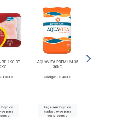
 BD 1KG BT
AQUAVITA PREMIUM 35
COXA E S.CO
2KG
30KG
1KG BT 
62110001
Código: 11040003
Código: 
 login ou
Faça seu login ou
Faça seu 
-se para
cadastre-se para
cadastre
eços e
ver preços e
ver pr