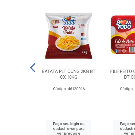
AQUEJADA - 40
BATATA PLT CONG 2KG BT
FILE PEITO
KG
CX 10KG
BT C
 11084000
Código: 46120016
Código:
u login ou
Faça seu login ou
Faça seu
e-se para
cadastre-se para
cadastr
reços e
ver preços e
ver p