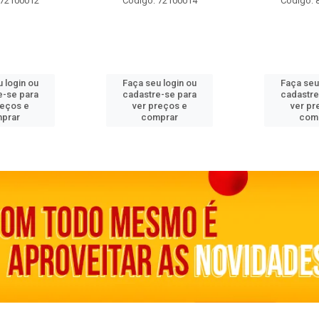
 72100012
Código: 72100014
Código: 
 login ou
Faça seu login ou
Faça seu
e-se para
cadastre-se para
cadastre
reços e
ver preços e
ver pr
prar
comprar
com