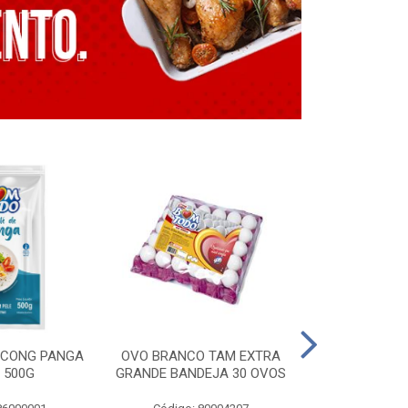
E CONG PANGA
OVO BRANCO TAM EXTRA
LING. CONG T
 500G
GRANDE BANDEJA 30 OVOS
BT GRILL