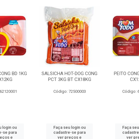
 CONG BD 1KG
SALSICHA HOT-DOG CONG
PEITO CONG
X12KG
PCT 3KG BT CX18KG
CX1
 62120001
Código: 72500003
Código: 
 login ou
Faça seu login ou
Faça seu
e-se para
cadastre-se para
cadastre
reços e
ver preços e
ver pr