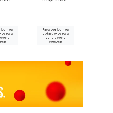
86000001
Código: 80004207
Código: 
 login ou
Faça seu login ou
Faça seu 
-se para
cadastre-se para
cadastre
eços e
ver preços e
ver pr
prar
comprar
comp