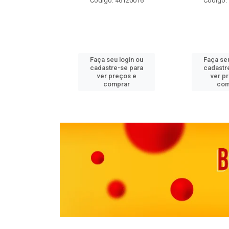
 11082000
Código: 46120016
Código:
u login ou
Faça seu login ou
Faça seu
e-se para
cadastre-se para
cadastr
reços e
ver preços e
ver p
mprar
comprar
com