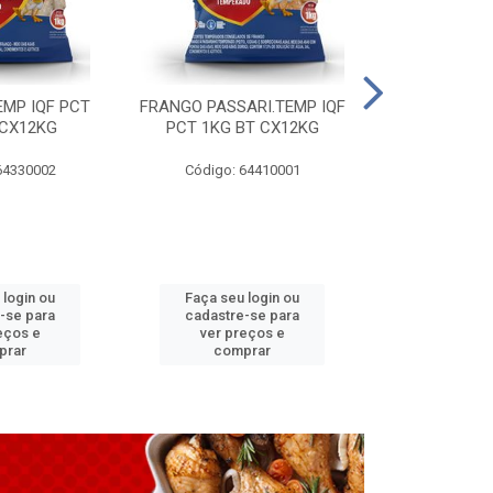
EMP IQF PCT
FRANGO PASSARI.TEMP IQF
FILE PEITO 
 CX12KG
PCT 1KG BT CX12KG
BT CX
64330002
Código: 64410001
Código: 
 login ou
Faça seu login ou
Faça seu 
-se para
cadastre-se para
cadastre
eços e
ver preços e
ver pr
prar
comprar
comp