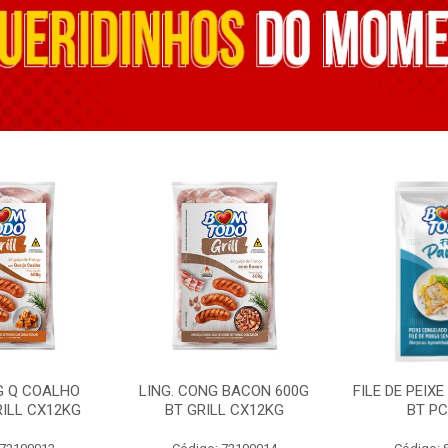
G Q COALHO
LING. CONG BACON 600G
FILE DE PEIX
RILL CX12KG
BT GRILL CX12KG
BT PC