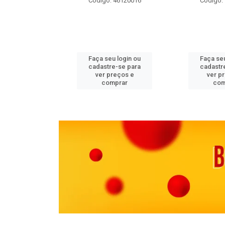
 11082000
Código: 46120016
Código:
u login ou
Faça seu login ou
Faça seu
e-se para
cadastre-se para
cadastr
reços e
ver preços e
ver p
mprar
comprar
com