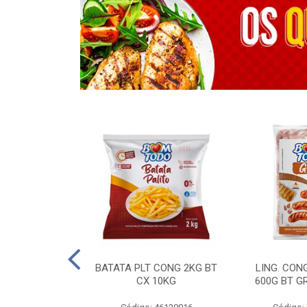
OTROS - 40 KG
BATATA PLT CONG 2KG BT
LING. CON
CX 10KG
600G BT G