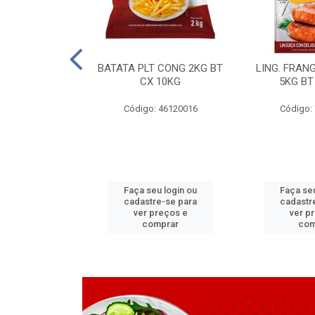
LAPIA TR 32 D
BATATA PLT CONG 2KG BT
LING. FRAN
6 MM
CX 10KG
5KG BT
 11070083
Código: 46120016
Código:
u login ou
Faça seu login ou
Faça seu
e-se para
cadastre-se para
cadastr
reços e
ver preços e
ver p
mprar
comprar
com