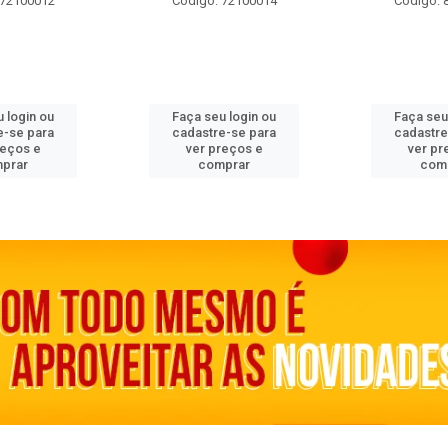
 72100012
Código: 72100014
Código: 
 login ou
Faça seu login ou
Faça seu
e-se para
cadastre-se para
cadastre
reços e
ver preços e
ver pr
prar
comprar
com