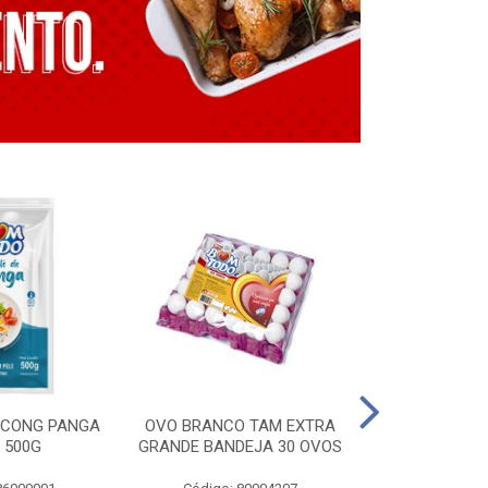
E CONG PANGA
OVO BRANCO TAM EXTRA
LING. CONG T
 500G
GRANDE BANDEJA 30 OVOS
BT GRILL