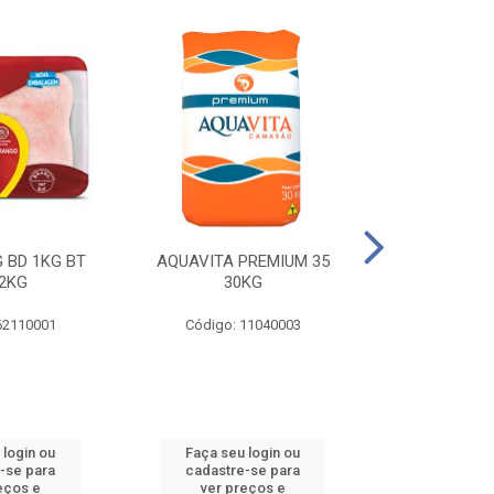
 BD 1KG BT
AQUAVITA PREMIUM 35
COXA E S.CO
2KG
30KG
1KG BT 
62110001
Código: 11040003
Código: 
 login ou
Faça seu login ou
Faça seu 
-se para
cadastre-se para
cadastre
eços e
ver preços e
ver pr