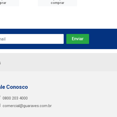
prar
comprar
comp
s
ale Conosco
0800 203 4000
comercial@guaraves.com.br