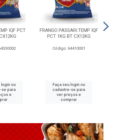
EMP IQF PCT
FRANGO PASSARI.TEMP IQF
FILE PEITO 
 CX12KG
PCT 1KG BT CX12KG
BT CX
64330002
Código: 64410001
Código: 
 login ou
Faça seu login ou
Faça seu 
-se para
cadastre-se para
cadastre
eços e
ver preços e
ver pr
prar
comprar
comp