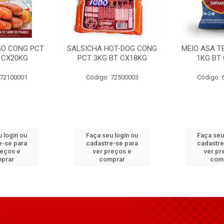
GO CONG PCT
SALSICHA HOT-DOG CONG
MEIO ASA T
 CX20KG
PCT 3KG BT CX18KG
1KG BT
 72100001
Código: 72500003
Código: 
 login ou
Faça seu login ou
Faça seu
e-se para
cadastre-se para
cadastre
reços e
ver preços e
ver pr
prar
comprar
com