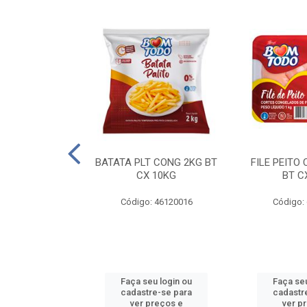
AQUEJADA - 40
BATATA PLT CONG 2KG BT
FILE PEITO
KG
CX 10KG
BT C
 11084000
Código: 46120016
Código:
u login ou
Faça seu login ou
Faça seu
e-se para
cadastre-se para
cadastr
reços e
ver preços e
ver p