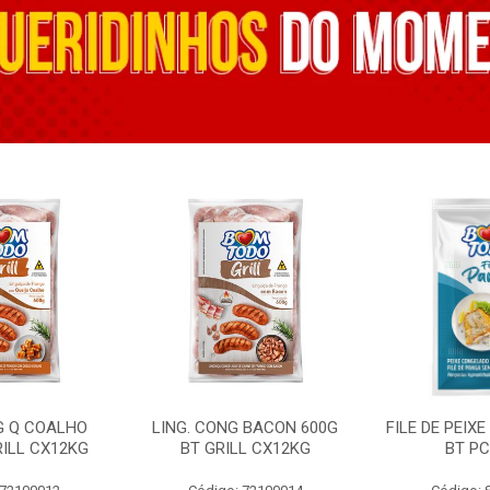
G Q COALHO
LING. CONG BACON 600G
FILE DE PEIX
RILL CX12KG
BT GRILL CX12KG
BT PC