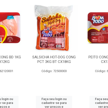
 CONG BD 1KG
SALSICHA HOT-DOG CONG
PEITO CONG
X12KG
PCT 3KG BT CX18KG
CX1
 62120001
Código: 72500003
Código: 
 login ou
Faça seu login ou
Faça seu
e-se para
cadastre-se para
cadastre
reços e
ver preços e
ver pr