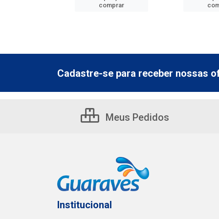
mprar
comprar
com
Cadastre-se para receber nossas of
Meus Pedidos
Institucional