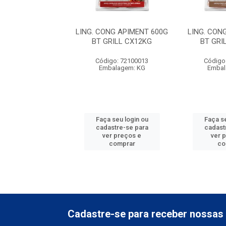
CONG Q COALHO
LING. CONG APIMENT 600G
LING. CON
T GRILL CX12KG
BT GRILL CX12KG
BT GRI
igo: 72100012
Código: 72100013
Código
balagem: KG
Embalagem: KG
Embal
 seu login ou
Faça seu login ou
Faça se
astre-se para
cadastre-se para
cadast
er preços e
ver preços e
ver 
comprar
comprar
co
Cadastre-se para receber nossas 