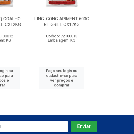
 Q COALHO
LING. CONG APIMENT 600G
LING. CONG BA
LL CX12KG
BT GRILL CX12KG
BT GRILL C
2100012
Código: 72100013
Código: 7210
em: KG
Embalagem: KG
Embalagem:
login ou
Faça seu login ou
Faça seu log
se para
cadastre-se para
cadastre-se 
ços e
ver preços e
ver preços
rar
comprar
comprar