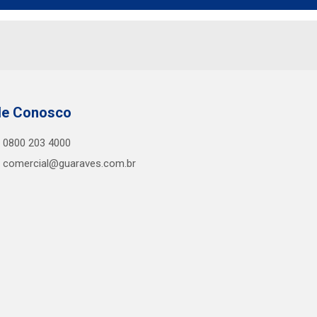
le Conosco
0800 203 4000
comercial@guaraves.com.br