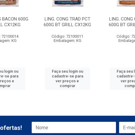
G BACON 600G
LING. CONG TRAD PCT
LING. CONG
LL CX12KG
600G BT GRILL CX12KG
600G BT GRI
: 72100014
Código: 72100011
Código: 7
agem: KG
Embalagem: KG
Embalag
u login ou
Faça seu login ou
Faça seu 
re-se para
cadastre-se para
cadastre-
preços e
ver preços e
ver pre
mprar
comprar
comp
ofertas!