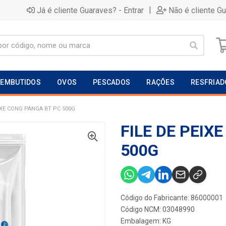
|
Já é cliente Guaraves? - Entrar
Não é cliente G
EMBUTIDOS
OVOS
PESCADOS
RAÇÕES
RESFRIAD
IXE CONG PANGA BT PC 500G
FILE DE PEIX
500G
Código do Fabricante: 86000001
Código NCM: 03048990
Embalagem: KG