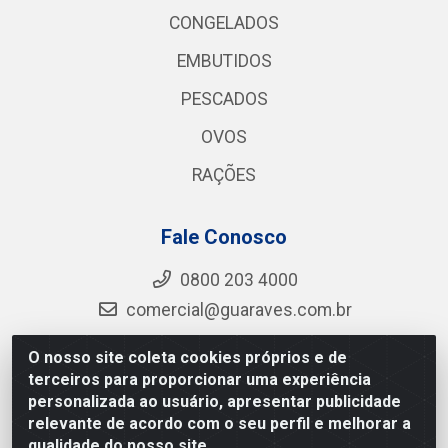
CONGELADOS
EMBUTIDOS
PESCADOS
OVOS
RAÇÕES
Fale Conosco
0800 203 4000
comercial@guaraves.com.br
O nosso site coleta cookies próprios e de
terceiros para proporcionar uma experiência
Guaraves - PB 075 KM 2, S/N - Zona Rural, Guarabira/PB
personalizada ao usuário, apresentar publicidade
- CEP 58.200-000 - CNPJ 12.727.145/0001-78
relevante de acordo com o seu perfil e melhorar a
qualidade do nosso site.