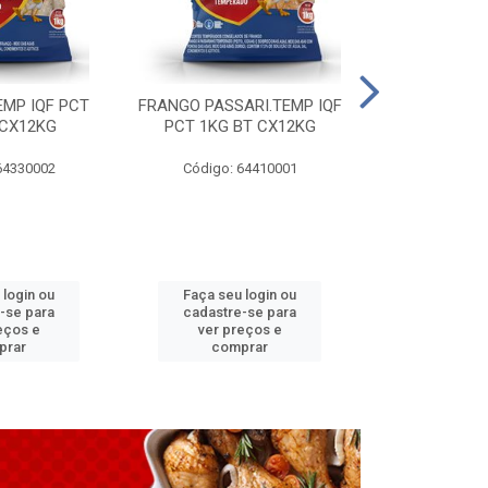
EMP IQF PCT
FRANGO PASSARI.TEMP IQF
FILE PEITO 
 CX12KG
PCT 1KG BT CX12KG
BT CX
64330002
Código: 64410001
Código: 
 login ou
Faça seu login ou
Faça seu 
-se para
cadastre-se para
cadastre
eços e
ver preços e
ver pr
prar
comprar
comp