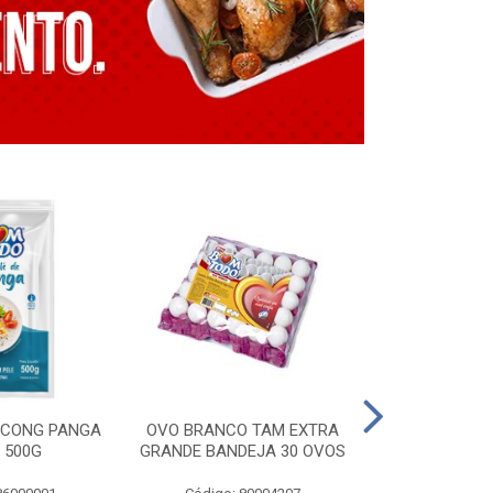
E CONG PANGA
OVO BRANCO TAM EXTRA
LING. CONG T
 500G
GRANDE BANDEJA 30 OVOS
BT GRILL