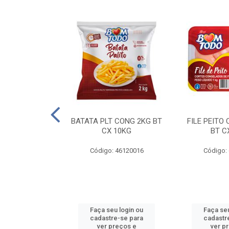
AQUEJADA - 40
BATATA PLT CONG 2KG BT
FILE PEITO
KG
CX 10KG
BT C
 11084000
Código: 46120016
Código:
u login ou
Faça seu login ou
Faça seu
e-se para
cadastre-se para
cadastr
reços e
ver preços e
ver p