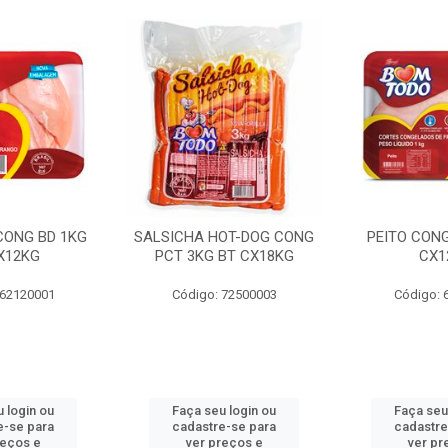
 CONG BD 1KG
SALSICHA HOT-DOG CONG
PEITO CONG
X12KG
PCT 3KG BT CX18KG
CX1
 62120001
Código: 72500003
Código: 
 login ou
Faça seu login ou
Faça seu
e-se para
cadastre-se para
cadastre
reços e
ver preços e
ver pr