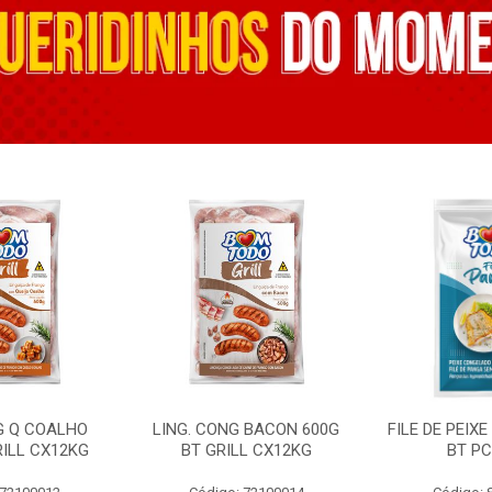
G Q COALHO
LING. CONG BACON 600G
FILE DE PEIX
RILL CX12KG
BT GRILL CX12KG
BT PC