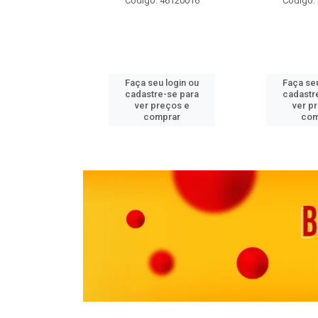
 11082000
Código: 46120016
Código:
u login ou
Faça seu login ou
Faça seu
e-se para
cadastre-se para
cadastr
reços e
ver preços e
ver p
mprar
comprar
com