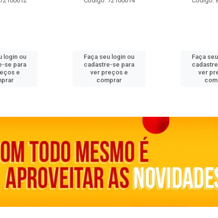
 72100012
Código: 72100014
Código: 
 login ou
Faça seu login ou
Faça seu
e-se para
cadastre-se para
cadastre
reços e
ver preços e
ver pr
prar
comprar
com