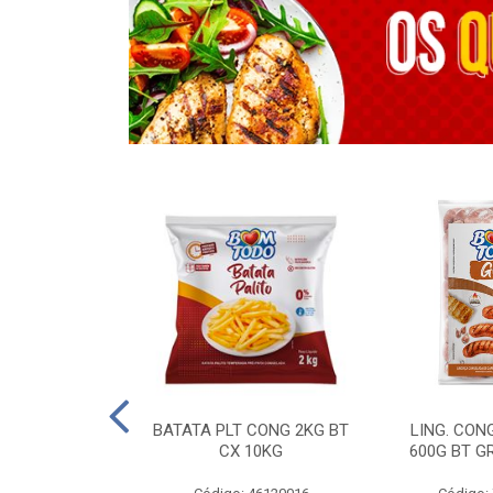
OTROS - 40 KG
BATATA PLT CONG 2KG BT
LING. CON
CX 10KG
600G BT G