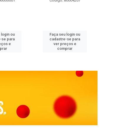
86000001
Código: 80004207
Código: 
 login ou
Faça seu login ou
Faça seu 
-se para
cadastre-se para
cadastre
eços e
ver preços e
ver pr
prar
comprar
comp