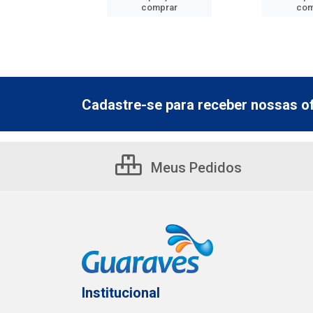
mprar
comprar
com
Cadastre-se para receber nossas of
Meus Pedidos
Institucional