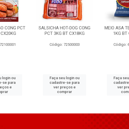
GO CONG PCT
SALSICHA HOT-DOG CONG
MEIO ASA T
 CX20KG
PCT 3KG BT CX18KG
1KG BT
 72100001
Código: 72500003
Código: 
 login ou
Faça seu login ou
Faça seu
e-se para
cadastre-se para
cadastre
reços e
ver preços e
ver pr
prar
comprar
com