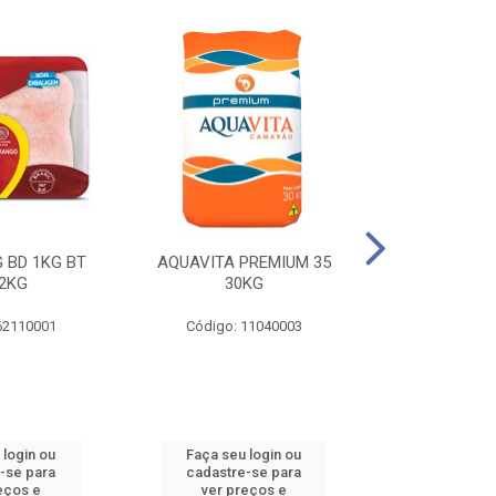
 BD 1KG BT
AQUAVITA PREMIUM 35
COXA E S.CO
2KG
30KG
1KG BT 
62110001
Código: 11040003
Código: 
 login ou
Faça seu login ou
Faça seu 
-se para
cadastre-se para
cadastre
eços e
ver preços e
ver pr