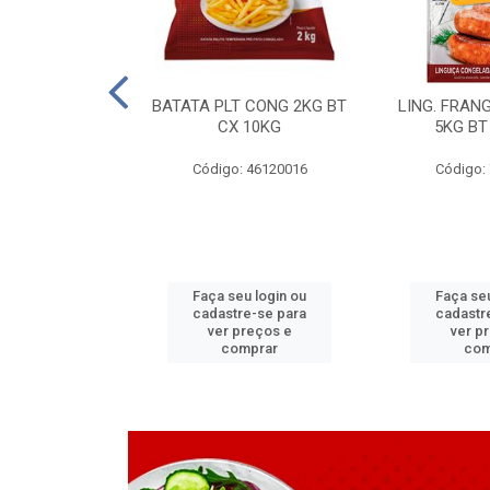
LAPIA TR 32 D
BATATA PLT CONG 2KG BT
LING. FRAN
6 MM
CX 10KG
5KG BT
 11070083
Código: 46120016
Código:
u login ou
Faça seu login ou
Faça seu
e-se para
cadastre-se para
cadastr
reços e
ver preços e
ver p
mprar
comprar
com