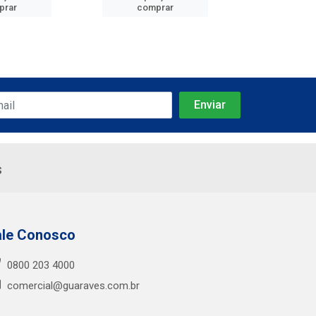
prar
comprar
comp
s
ale Conosco
0800 203 4000
comercial@guaraves.com.br