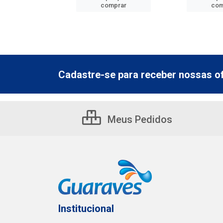
mprar
comprar
com
Cadastre-se para receber nossas of
Meus Pedidos
Institucional