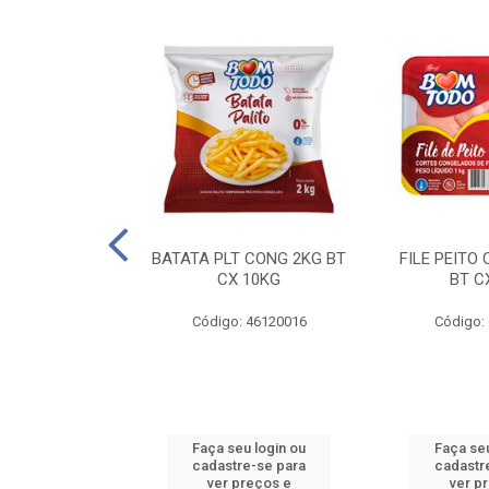
AQUEJADA - 40
BATATA PLT CONG 2KG BT
FILE PEITO
KG
CX 10KG
BT C
 11084000
Código: 46120016
Código:
u login ou
Faça seu login ou
Faça seu
e-se para
cadastre-se para
cadastr
reços e
ver preços e
ver p