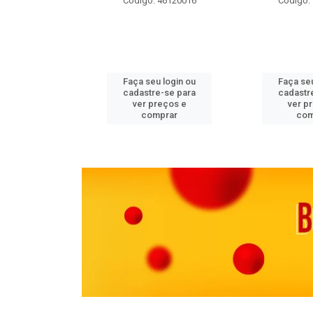
 11082000
Código: 46120016
Código:
u login ou
Faça seu login ou
Faça seu
e-se para
cadastre-se para
cadastr
reços e
ver preços e
ver p
mprar
comprar
com