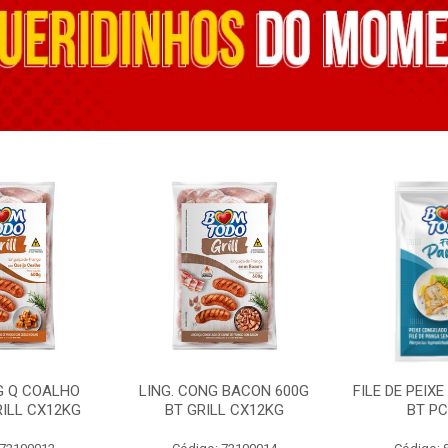
G Q COALHO
LING. CONG BACON 600G
FILE DE PEIX
RILL CX12KG
BT GRILL CX12KG
BT PC