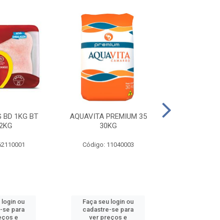
 BD 1KG BT
AQUAVITA PREMIUM 35
COXA E S.CO
2KG
30KG
1KG BT 
62110001
Código: 11040003
Código: 
 login ou
Faça seu login ou
Faça seu 
-se para
cadastre-se para
cadastre
eços e
ver preços e
ver pr