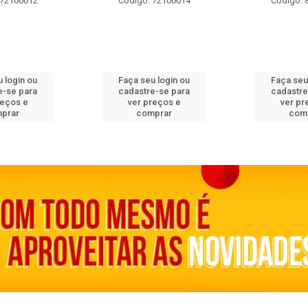
 72100012
Código: 72100014
Código: 
 login ou
Faça seu login ou
Faça seu
e-se para
cadastre-se para
cadastre
reços e
ver preços e
ver pr
prar
comprar
com