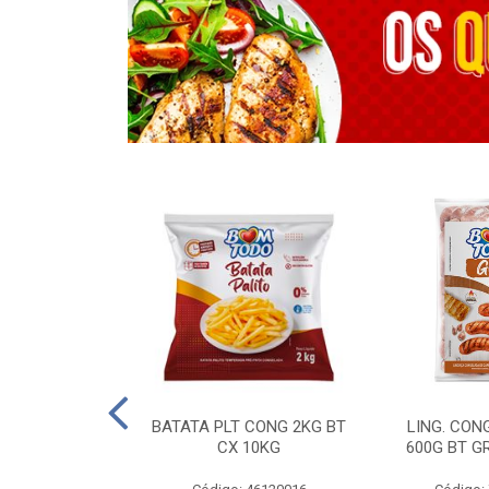
OTROS - 40 KG
BATATA PLT CONG 2KG BT
LING. CON
CX 10KG
600G BT G