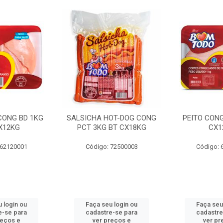
 CONG BD 1KG
SALSICHA HOT-DOG CONG
PEITO CONG
X12KG
PCT 3KG BT CX18KG
CX1
 62120001
Código: 72500003
Código: 
 login ou
Faça seu login ou
Faça seu
e-se para
cadastre-se para
cadastre
reços e
ver preços e
ver pr