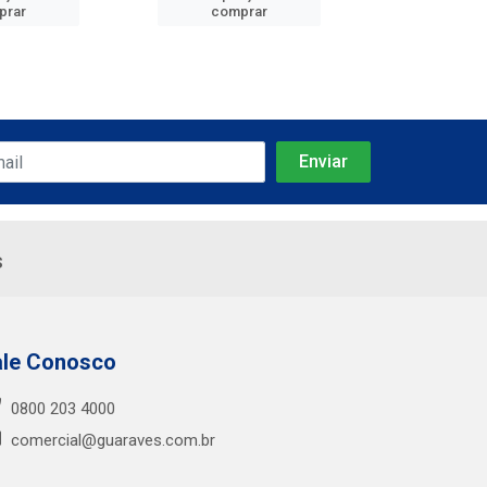
prar
comprar
comp
s
ale Conosco
0800 203 4000
comercial@guaraves.com.br