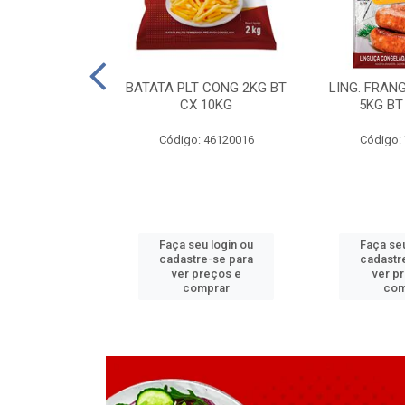
LAPIA TR 32 D
BATATA PLT CONG 2KG BT
LING. FRAN
6 MM
CX 10KG
5KG BT
 11070083
Código: 46120016
Código:
u login ou
Faça seu login ou
Faça seu
e-se para
cadastre-se para
cadastr
reços e
ver preços e
ver p
mprar
comprar
com