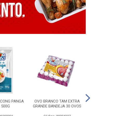
E CONG PANGA
OVO BRANCO TAM EXTRA
LING. CONG T
 500G
GRANDE BANDEJA 30 OVOS
BT GRILL