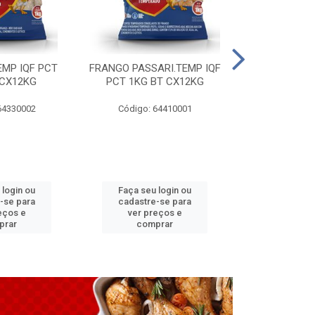
EMP IQF PCT
FRANGO PASSARI.TEMP IQF
FILE PEITO 
 CX12KG
PCT 1KG BT CX12KG
BT CX
64330002
Código: 64410001
Código: 
 login ou
Faça seu login ou
Faça seu 
-se para
cadastre-se para
cadastre
eços e
ver preços e
ver pr
prar
comprar
comp