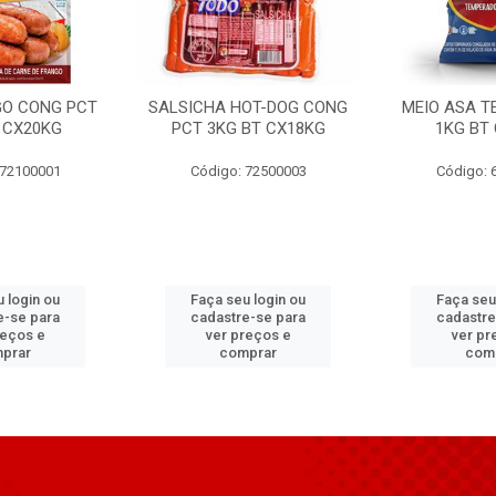
GO CONG PCT
SALSICHA HOT-DOG CONG
MEIO ASA T
 CX20KG
PCT 3KG BT CX18KG
1KG BT
 72100001
Código: 72500003
Código: 
 login ou
Faça seu login ou
Faça seu
e-se para
cadastre-se para
cadastre
reços e
ver preços e
ver pr
prar
comprar
com