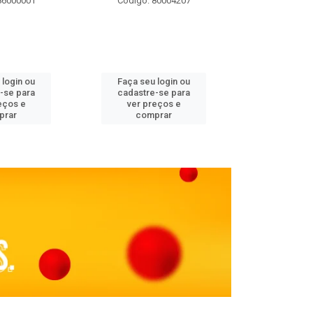
86000001
Código: 80004207
Código: 
 login ou
Faça seu login ou
Faça seu 
-se para
cadastre-se para
cadastre
eços e
ver preços e
ver pr
prar
comprar
comp