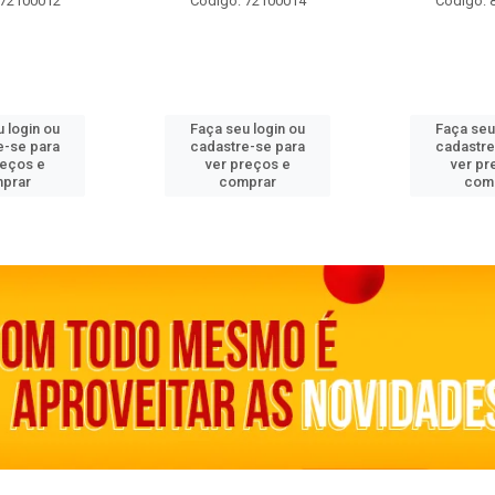
 72100012
Código: 72100014
Código: 
 login ou
Faça seu login ou
Faça seu
e-se para
cadastre-se para
cadastre
reços e
ver preços e
ver pr
prar
comprar
com