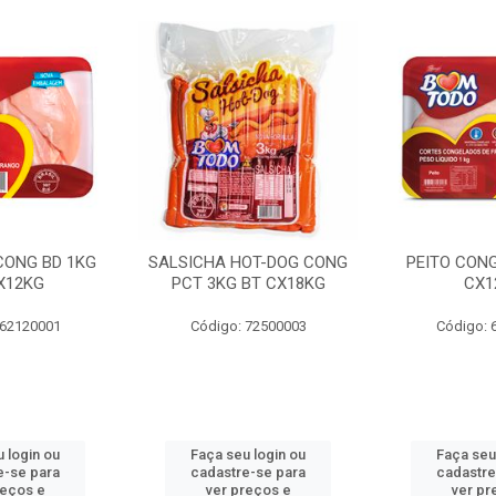
 CONG BD 1KG
SALSICHA HOT-DOG CONG
PEITO CONG
X12KG
PCT 3KG BT CX18KG
CX1
 62120001
Código: 72500003
Código: 
 login ou
Faça seu login ou
Faça seu
e-se para
cadastre-se para
cadastre
reços e
ver preços e
ver pr