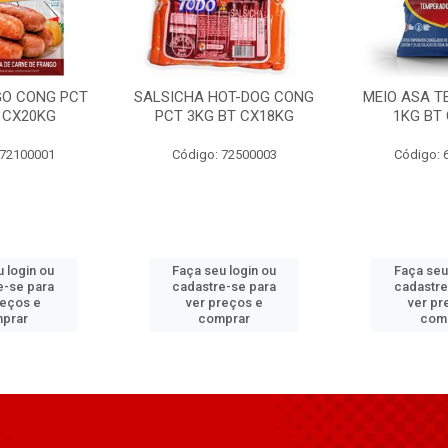
GO CONG PCT
SALSICHA HOT-DOG CONG
MEIO ASA T
 CX20KG
PCT 3KG BT CX18KG
1KG BT
 72100001
Código: 72500003
Código: 
 login ou
Faça seu login ou
Faça seu
e-se para
cadastre-se para
cadastre
reços e
ver preços e
ver pr
prar
comprar
com