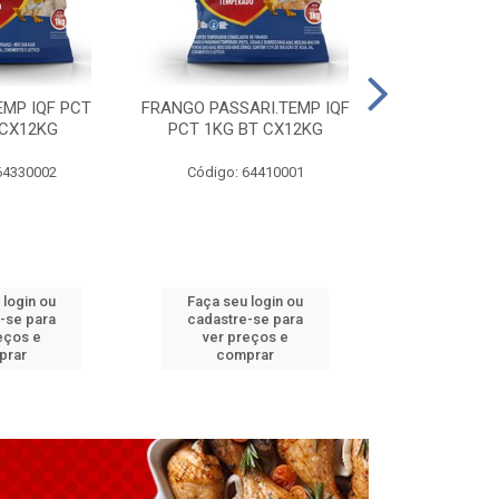
EMP IQF PCT
FRANGO PASSARI.TEMP IQF
FILE PEITO 
 CX12KG
PCT 1KG BT CX12KG
BT CX
64330002
Código: 64410001
Código: 
 login ou
Faça seu login ou
Faça seu 
-se para
cadastre-se para
cadastre
eços e
ver preços e
ver pr
prar
comprar
comp