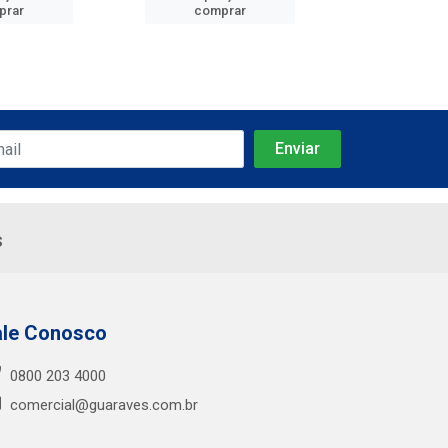
prar
comprar
comp
s
ale Conosco
0800 203 4000
comercial@guaraves.com.br