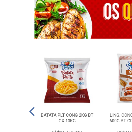
OTROS - 40 KG
BATATA PLT CONG 2KG BT
LING. CON
CX 10KG
600G BT G