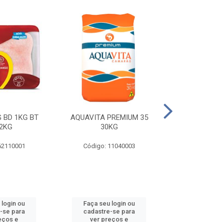
 BD 1KG BT
AQUAVITA PREMIUM 35
COXA E S.CO
2KG
30KG
1KG BT 
62110001
Código: 11040003
Código: 
 login ou
Faça seu login ou
Faça seu 
-se para
cadastre-se para
cadastre
eços e
ver preços e
ver pr