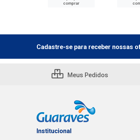
mprar
comprar
com
Cadastre-se para receber nossas of
Meus Pedidos
Institucional