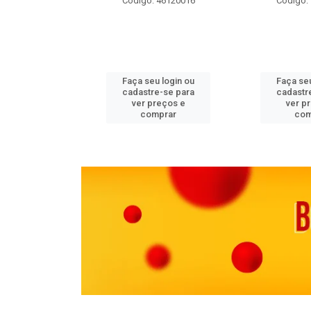
 11082000
Código: 46120016
Código:
u login ou
Faça seu login ou
Faça seu
e-se para
cadastre-se para
cadastr
reços e
ver preços e
ver p
mprar
comprar
com