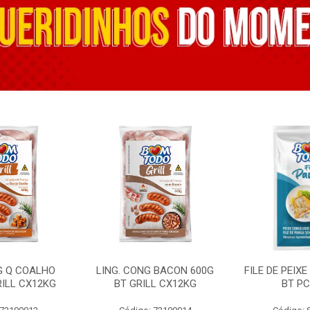
G Q COALHO
LING. CONG BACON 600G
FILE DE PEIX
RILL CX12KG
BT GRILL CX12KG
BT PC