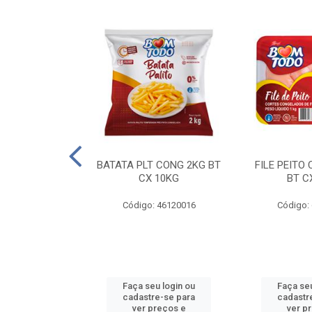
AQUEJADA - 40
BATATA PLT CONG 2KG BT
FILE PEITO
KG
CX 10KG
BT C
 11084000
Código: 46120016
Código:
u login ou
Faça seu login ou
Faça seu
e-se para
cadastre-se para
cadastr
reços e
ver preços e
ver p