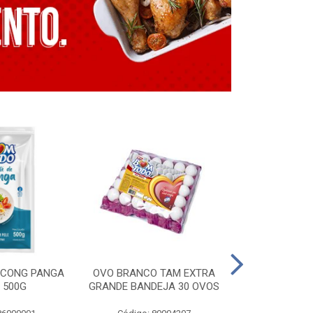
E CONG PANGA
OVO BRANCO TAM EXTRA
LING. CONG T
 500G
GRANDE BANDEJA 30 OVOS
BT GRILL