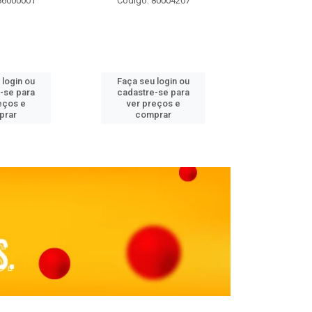
86000001
Código: 80004207
Código: 
 login ou
Faça seu login ou
Faça seu 
-se para
cadastre-se para
cadastre
eços e
ver preços e
ver pr
prar
comprar
comp