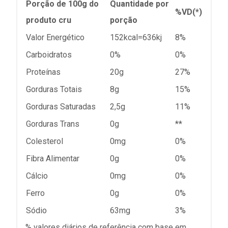
Porção de 100g do
Quantidade por
%VD(*)
produto cru
porção
Valor Energético
152kcal=636kj
8%
Carboidratos
0%
0%
Proteínas
20g
27%
Gorduras Totais
8g
15%
Gorduras Saturadas
2,5g
11%
Gorduras Trans
0g
**
Colesterol
0mg
0%
Fibra Alimentar
0g
0%
Cálcio
0mg
0%
Ferro
0g
0%
Sódio
63mg
3%
% valores diários de referência com base em