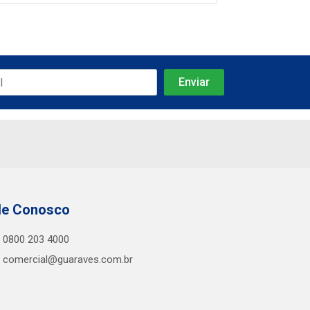
le Conosco
0800 203 4000
comercial@guaraves.com.br