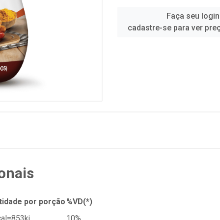
Faça seu login
cadastre-se para ver pre
onais
tidade por porção
%VD(*)
al=853kj
10%