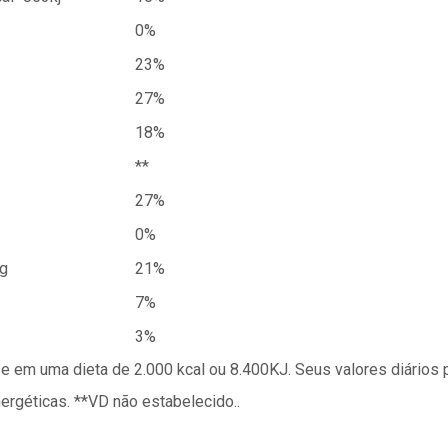
0%
23%
27%
18%
**
27%
0%
g
21%
7%
3%
se em uma dieta de 2.000 kcal ou 8.400KJ. Seus valores diário
géticas. **VD não estabelecido..