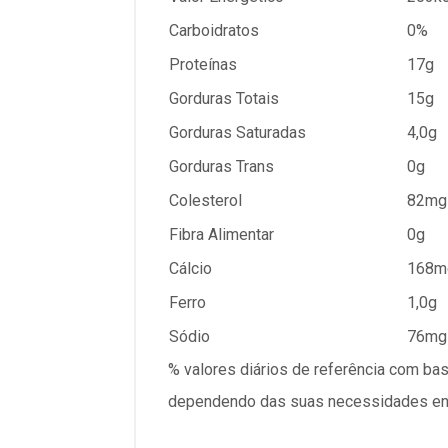
Carboidratos
0%
Proteínas
17g
Gorduras Totais
15g
Gorduras Saturadas
4,0g
Gorduras Trans
0g
Colesterol
82mg
Fibra Alimentar
0g
Cálcio
168m
Ferro
1,0g
Sódio
76mg
% valores diários de referência com ba
dependendo das suas necessidades ener