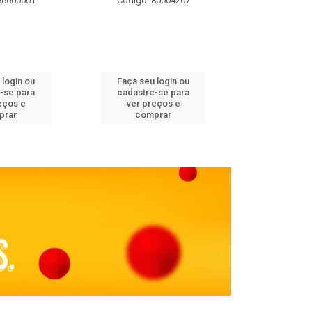
86000001
Código: 80004207
Código: 
 login ou
Faça seu login ou
Faça seu 
-se para
cadastre-se para
cadastre
eços e
ver preços e
ver pr
prar
comprar
comp