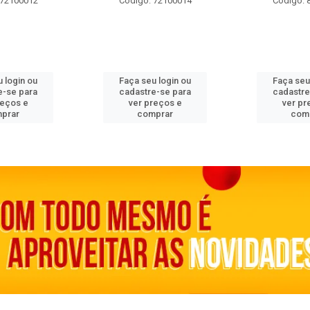
 72100012
Código: 72100014
Código: 
 login ou
Faça seu login ou
Faça seu
e-se para
cadastre-se para
cadastre
reços e
ver preços e
ver pr
prar
comprar
com