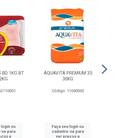
 BD 1KG BT
AQUAVITA PREMIUM 35
COXA E S.CO
2KG
30KG
1KG BT 
62110001
Código: 11040003
Código: 
 login ou
Faça seu login ou
Faça seu 
-se para
cadastre-se para
cadastre
eços e
ver preços e
ver pr