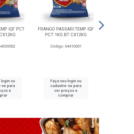
EMP IQF PCT
FRANGO PASSARI.TEMP IQF
FILE PEITO 
 CX12KG
PCT 1KG BT CX12KG
BT CX
64330002
Código: 64410001
Código: 
 login ou
Faça seu login ou
Faça seu 
-se para
cadastre-se para
cadastre
eços e
ver preços e
ver pr
prar
comprar
comp