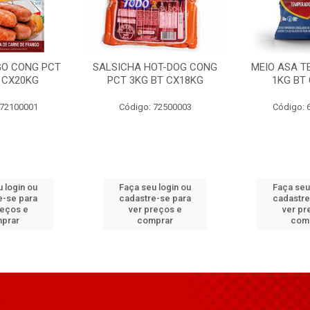
GO CONG PCT
SALSICHA HOT-DOG CONG
MEIO ASA T
 CX20KG
PCT 3KG BT CX18KG
1KG BT
 72100001
Código: 72500003
Código: 
 login ou
Faça seu login ou
Faça seu
e-se para
cadastre-se para
cadastre
reços e
ver preços e
ver pr
prar
comprar
com