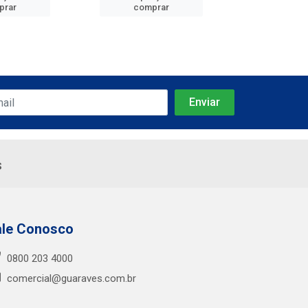
prar
comprar
comp
s
ale Conosco
0800 203 4000
comercial@guaraves.com.br