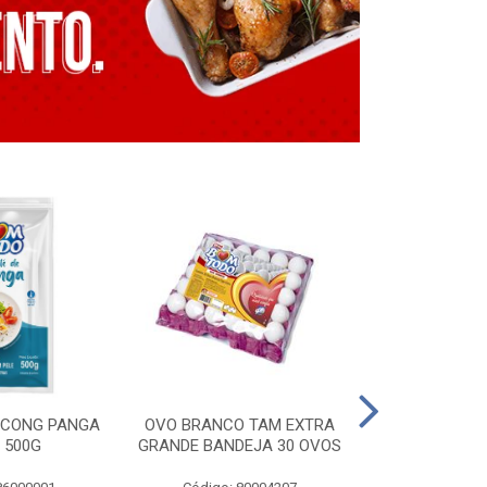
E CONG PANGA
OVO BRANCO TAM EXTRA
LING. CONG T
 500G
GRANDE BANDEJA 30 OVOS
BT GRILL