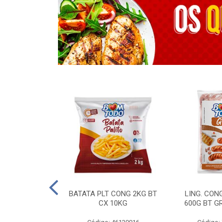
OTROS - 40 KG
BATATA PLT CONG 2KG BT
LING. CON
CX 10KG
600G BT G