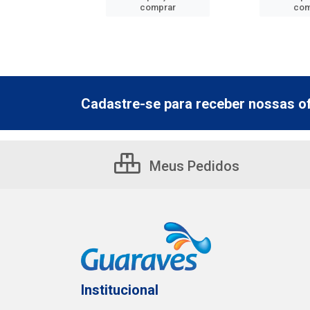
mprar
comprar
com
Cadastre-se para receber nossas of
Meus Pedidos
Institucional