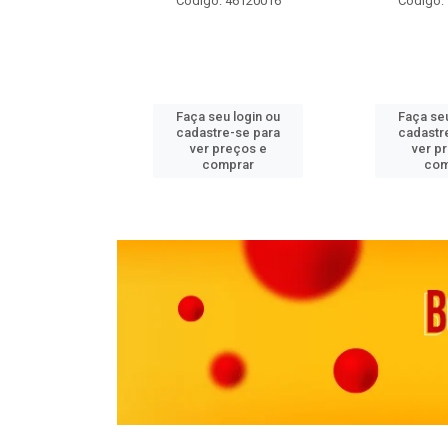
 11082000
Código: 46120016
Código:
u login ou
Faça seu login ou
Faça seu
e-se para
cadastre-se para
cadastr
reços e
ver preços e
ver p
mprar
comprar
com