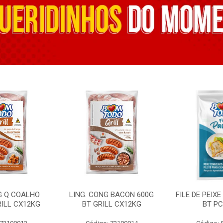
G Q COALHO
LING. CONG BACON 600G
FILE DE PEIX
RILL CX12KG
BT GRILL CX12KG
BT PC