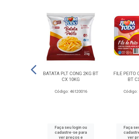
AQUEJADA - 40
BATATA PLT CONG 2KG BT
FILE PEITO
KG
CX 10KG
BT C
 11084000
Código: 46120016
Código:
u login ou
Faça seu login ou
Faça seu
e-se para
cadastre-se para
cadastr
reços e
ver preços e
ver p