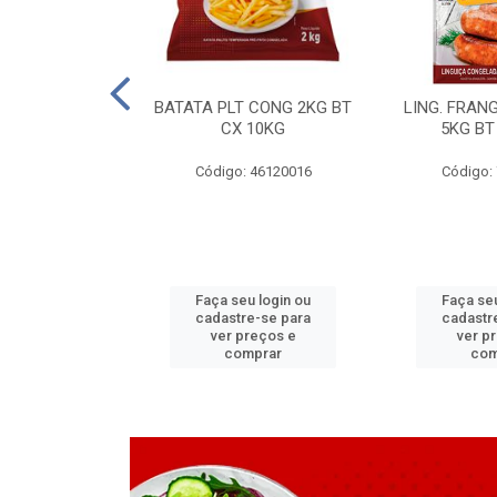
LAPIA TR 32 D
BATATA PLT CONG 2KG BT
LING. FRAN
6 MM
CX 10KG
5KG BT
 11070083
Código: 46120016
Código:
u login ou
Faça seu login ou
Faça seu
e-se para
cadastre-se para
cadastr
reços e
ver preços e
ver p
mprar
comprar
com