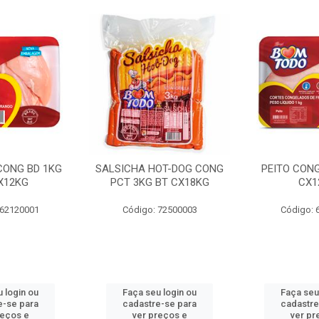
 CONG BD 1KG
SALSICHA HOT-DOG CONG
PEITO CONG
X12KG
PCT 3KG BT CX18KG
CX1
 62120001
Código: 72500003
Código: 
 login ou
Faça seu login ou
Faça seu
e-se para
cadastre-se para
cadastre
reços e
ver preços e
ver pr