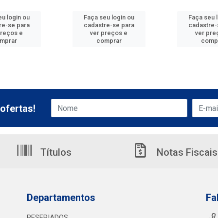
u login ou
Faça seu login ou
Faça seu 
re-se para
cadastre-se para
cadastre-
preços e
ver preços e
ver pre
mprar
comprar
comp
ofertas!
Títulos
Notas Fiscais
Departamentos
Fa
RESFRIADOS