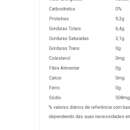
Carboidratos
0%
Proteínas
9,3g
Gorduras Totais
6,4g
Gorduras Saturadas
3,1g
Gorduras Trans
0g
Colesterol
0mg
Fibra Alimentar
0g
Cálcio
0mg
Ferro
0g
Sódio
508mg
% valores diários de referência com ba
dependendo das suas necessidades ener