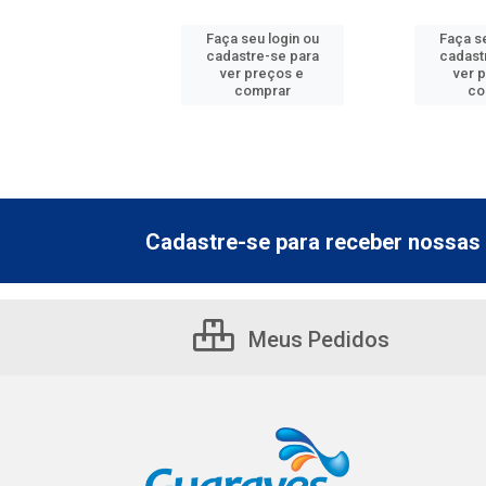
 seu login ou
Faça seu login ou
Faça se
astre-se para
cadastre-se para
cadast
er preços e
ver preços e
ver 
comprar
comprar
co
Cadastre-se para receber nossas 
Meus Pedidos