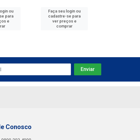
login ou
Faça seu login ou
Faça seu log
se para
cadastre-se para
cadastre-se 
ços e
ver preços e
ver preços
rar
comprar
comprar
le Conosco