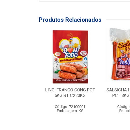
Produtos Relacionados
CONG TRAD PCT
LING. FRANGO CONG PCT
SALSICHA 
T GRILL CX12KG
5KG BT CX20KG
PCT 3KG
igo: 72100011
Código: 72100001
Código
balagem: KG
Embalagem: KG
Embal