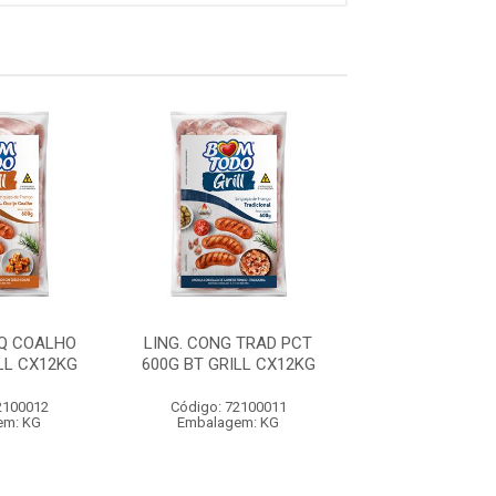
 Q COALHO
LING. CONG TRAD PCT
LING. FRANGO 
LL CX12KG
600G BT GRILL CX12KG
5KG BT CX
2100012
Código: 72100011
Código: 7210
em: KG
Embalagem: KG
Embalagem: