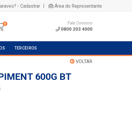
|
uaraves? - Cadastrar
Área do Representante
Fale Conosco
0
0800 203 4000
OS
TERCEIROS
VOLTAR
PIMENT 600G BT
G