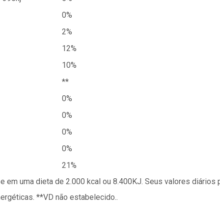
0%
2%
12%
10%
**
0%
0%
0%
0%
21%
se em uma dieta de 2.000 kcal ou 8.400KJ. Seus valores diário
géticas. **VD não estabelecido..