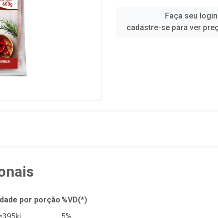
Faça seu login
cadastre-se para ver pre
onais
dade por porção
%VD(*)
=395kj
5%