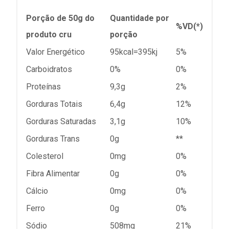
Porção de 50g do
Quantidade por
%VD(*)
produto cru
porção
Valor Energético
95kcal=395kj
5%
Carboidratos
0%
0%
Proteínas
9,3g
2%
Gorduras Totais
6,4g
12%
Gorduras Saturadas
3,1g
10%
Gorduras Trans
0g
**
Colesterol
0mg
0%
Fibra Alimentar
0g
0%
Cálcio
0mg
0%
Ferro
0g
0%
Sódio
508mg
21%