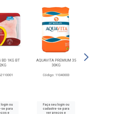
 BD 1KG BT
AQUAVITA PREMIUM 35
COXA E S.CO
2KG
30KG
1KG BT 
62110001
Código: 11040003
Código: 
 login ou
Faça seu login ou
Faça seu 
-se para
cadastre-se para
cadastre
eços e
ver preços e
ver pr