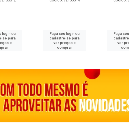
 72100012
Código: 72100014
Código: 
 login ou
Faça seu login ou
Faça seu
e-se para
cadastre-se para
cadastre
reços e
ver preços e
ver pr
prar
comprar
com