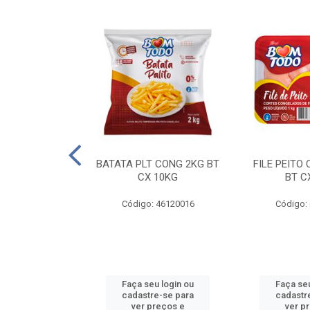
AQUEJADA - 40
BATATA PLT CONG 2KG BT
FILE PEITO
KG
CX 10KG
BT C
 11084000
Código: 46120016
Código:
u login ou
Faça seu login ou
Faça seu
e-se para
cadastre-se para
cadastr
reços e
ver preços e
ver p