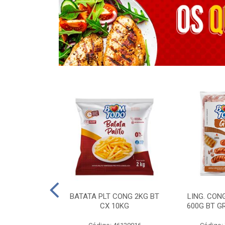
OTROS - 40 KG
BATATA PLT CONG 2KG BT
LING. CON
CX 10KG
600G BT G