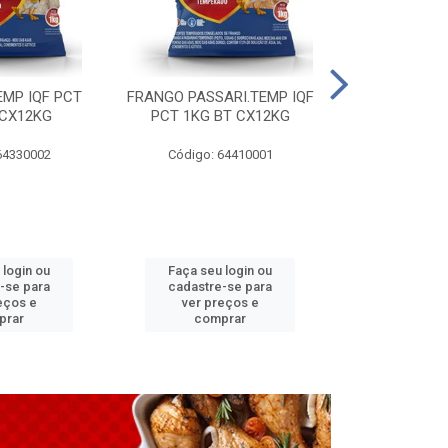
EMP IQF PCT
FRANGO PASSARI.TEMP IQF
FILE PEITO 
 CX12KG
PCT 1KG BT CX12KG
BT CX
64330002
Código: 64410001
Código: 
 login ou
Faça seu login ou
Faça seu 
-se para
cadastre-se para
cadastre
eços e
ver preços e
ver pr
prar
comprar
comp