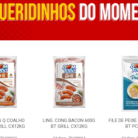
G Q COALHO
LING. CONG BACON 600G
FILE DE PEIX
RILL CX12KG
BT GRILL CX12KG
BT PC