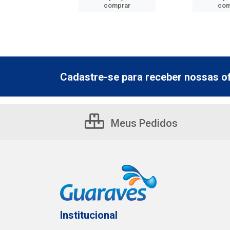
mprar
comprar
com
Cadastre-se para receber nossas of
Meus Pedidos
Institucional