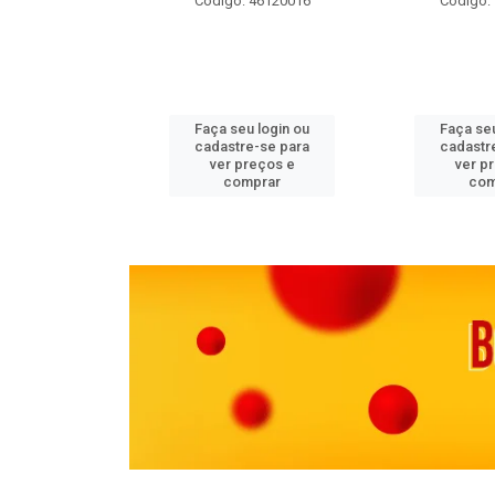
 11082000
Código: 46120016
Código:
u login ou
Faça seu login ou
Faça seu
e-se para
cadastre-se para
cadastr
reços e
ver preços e
ver p
mprar
comprar
com