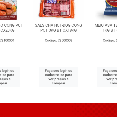
GO CONG PCT
SALSICHA HOT-DOG CONG
MEIO ASA T
 CX20KG
PCT 3KG BT CX18KG
1KG BT
 72100001
Código: 72500003
Código: 
 login ou
Faça seu login ou
Faça seu
e-se para
cadastre-se para
cadastre
reços e
ver preços e
ver pr
prar
comprar
com