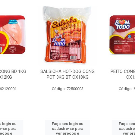
 CONG BD 1KG
SALSICHA HOT-DOG CONG
PEITO CONG
X12KG
PCT 3KG BT CX18KG
CX1
 62120001
Código: 72500003
Código: 
 login ou
Faça seu login ou
Faça seu
e-se para
cadastre-se para
cadastre
reços e
ver preços e
ver pr