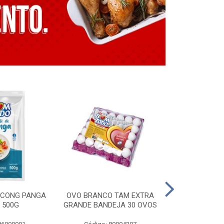
E CONG PANGA
OVO BRANCO TAM EXTRA
LING. CONG T
 500G
GRANDE BANDEJA 30 OVOS
BT GRILL