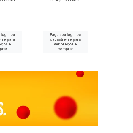
86000001
Código: 80004207
Código: 
 login ou
Faça seu login ou
Faça seu 
-se para
cadastre-se para
cadastre
eços e
ver preços e
ver pr
prar
comprar
comp