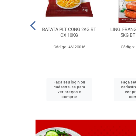
LAPIA TR 32 D
BATATA PLT CONG 2KG BT
LING. FRAN
6 MM
CX 10KG
5KG BT
 11070083
Código: 46120016
Código:
u login ou
Faça seu login ou
Faça seu
e-se para
cadastre-se para
cadastr
reços e
ver preços e
ver p
mprar
comprar
com