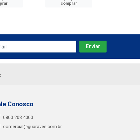
prar
comprar
comp
s
ale Conosco
0800 203 4000
comercial@guaraves.com.br