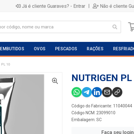
|
Já é cliente Guaraves? - Entrar
Não é cliente G
EMBUTIDOS
OVOS
PESCADOS
RAÇÕES
RESFRIAD
 PL 10
NUTRIGEN PL
Código do Fabricante: 11040044
Código NCM: 23099010
Embalagem: SC
Faça seu login