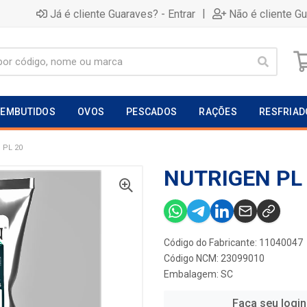
|
Já é cliente Guaraves? - Entrar
Não é cliente G
EMBUTIDOS
OVOS
PESCADOS
RAÇÕES
RESFRIAD
 PL 20
NUTRIGEN PL
Código do Fabricante: 11040047
Código NCM: 23099010
Embalagem: SC
Faça seu login