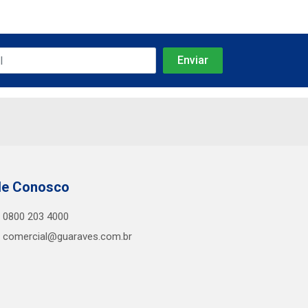
le Conosco
0800 203 4000
comercial@guaraves.com.br