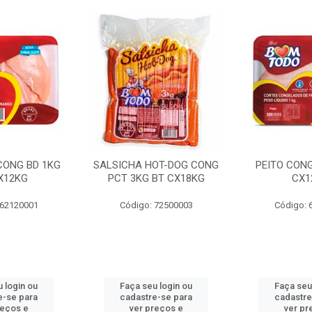
 CONG BD 1KG
SALSICHA HOT-DOG CONG
PEITO CONG
X12KG
PCT 3KG BT CX18KG
CX1
 62120001
Código: 72500003
Código: 
 login ou
Faça seu login ou
Faça seu
e-se para
cadastre-se para
cadastre
reços e
ver preços e
ver pr