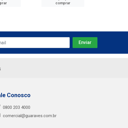
prar
comprar
comp
s
ale Conosco
0800 203 4000
comercial@guaraves.com.br