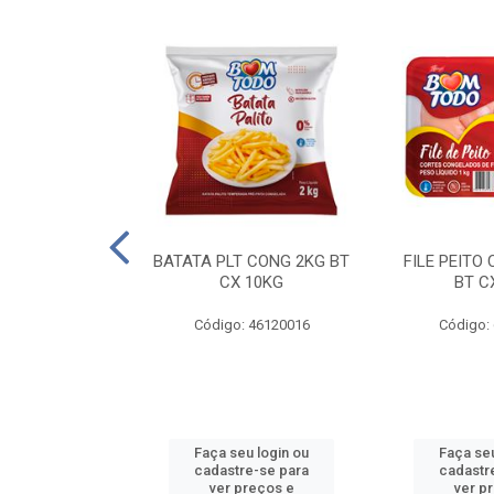
AQUEJADA - 40
BATATA PLT CONG 2KG BT
FILE PEITO
KG
CX 10KG
BT C
 11084000
Código: 46120016
Código:
u login ou
Faça seu login ou
Faça seu
e-se para
cadastre-se para
cadastr
reços e
ver preços e
ver p