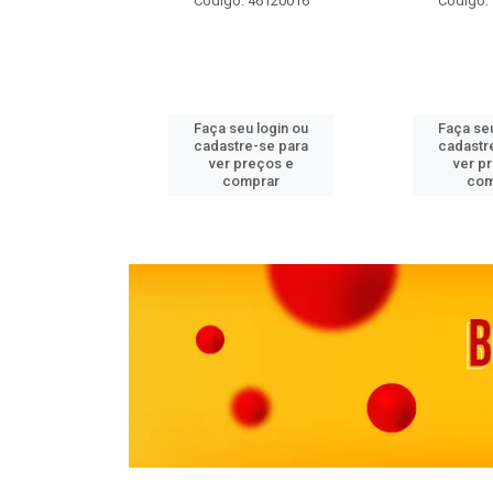
 11082000
Código: 46120016
Código:
u login ou
Faça seu login ou
Faça seu
e-se para
cadastre-se para
cadastr
reços e
ver preços e
ver p
mprar
comprar
com