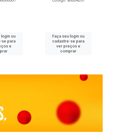
86000001
Código: 80004207
Código: 
 login ou
Faça seu login ou
Faça seu 
-se para
cadastre-se para
cadastre
eços e
ver preços e
ver pr
prar
comprar
comp