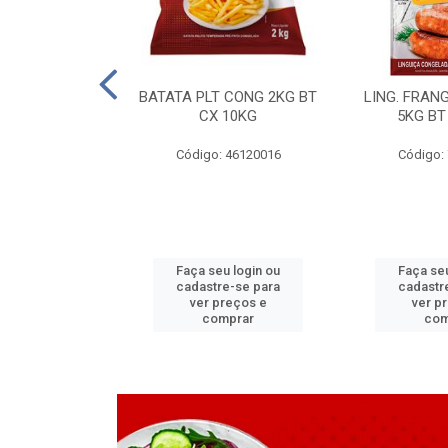
LAPIA TR 32 D
BATATA PLT CONG 2KG BT
LING. FRAN
6 MM
CX 10KG
5KG BT
 11070083
Código: 46120016
Código:
u login ou
Faça seu login ou
Faça seu
e-se para
cadastre-se para
cadastr
reços e
ver preços e
ver p
mprar
comprar
com