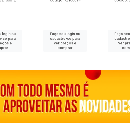
 72100012
Código: 72100014
Código: 
 login ou
Faça seu login ou
Faça seu
e-se para
cadastre-se para
cadastre
reços e
ver preços e
ver pr
prar
comprar
com