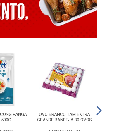
E CONG PANGA
OVO BRANCO TAM EXTRA
LING. CONG T
 500G
GRANDE BANDEJA 30 OVOS
BT GRILL