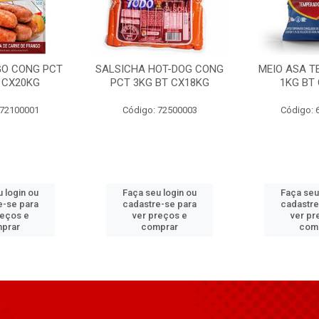
GO CONG PCT
SALSICHA HOT-DOG CONG
MEIO ASA T
 CX20KG
PCT 3KG BT CX18KG
1KG BT
 72100001
Código: 72500003
Código: 
 login ou
Faça seu login ou
Faça seu
e-se para
cadastre-se para
cadastre
reços e
ver preços e
ver pr
prar
comprar
com