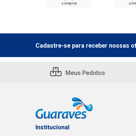
mprar
comprar
com
Cadastre-se para receber nossas of
Meus Pedidos
Institucional