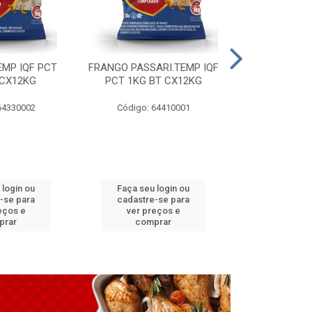
EMP IQF PCT
FRANGO PASSARI.TEMP IQF
FILE PEITO 
 CX12KG
PCT 1KG BT CX12KG
BT CX
64330002
Código: 64410001
Código: 
 login ou
Faça seu login ou
Faça seu 
-se para
cadastre-se para
cadastre
eços e
ver preços e
ver pr
prar
comprar
comp