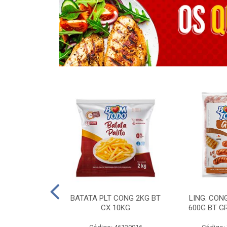
OTROS - 40 KG
BATATA PLT CONG 2KG BT
LING. CON
CX 10KG
600G BT G