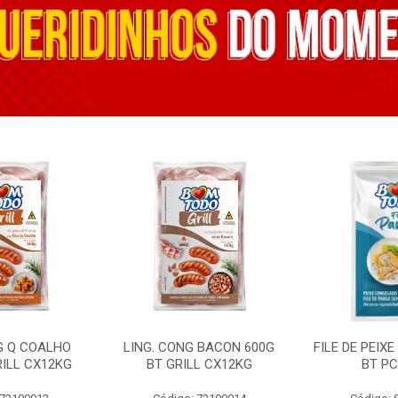
G Q COALHO
LING. CONG BACON 600G
FILE DE PEIX
RILL CX12KG
BT GRILL CX12KG
BT PC