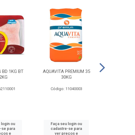
 BD 1KG BT
AQUAVITA PREMIUM 35
COXA E S.CO
2KG
30KG
1KG BT 
62110001
Código: 11040003
Código: 
 login ou
Faça seu login ou
Faça seu 
-se para
cadastre-se para
cadastre
eços e
ver preços e
ver pr