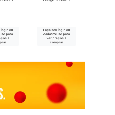
86000001
Código: 80004207
Código: 
 login ou
Faça seu login ou
Faça seu 
-se para
cadastre-se para
cadastre
eços e
ver preços e
ver pr
prar
comprar
comp