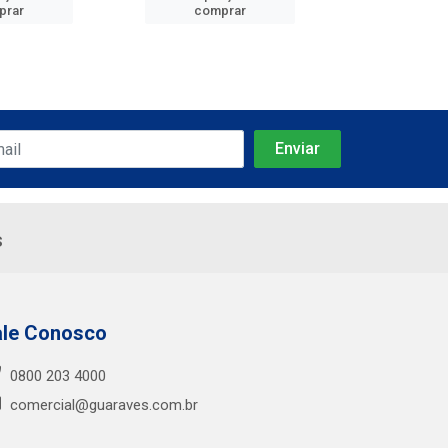
prar
comprar
comp
s
ale Conosco
0800 203 4000
comercial@guaraves.com.br