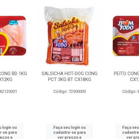
 CONG BD 1KG
SALSICHA HOT-DOG CONG
PEITO CONG
X12KG
PCT 3KG BT CX18KG
CX1
 62120001
Código: 72500003
Código: 
 login ou
Faça seu login ou
Faça seu
e-se para
cadastre-se para
cadastre
reços e
ver preços e
ver pr