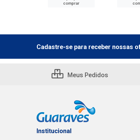
mprar
comprar
com
Cadastre-se para receber nossas of
Meus Pedidos
Institucional