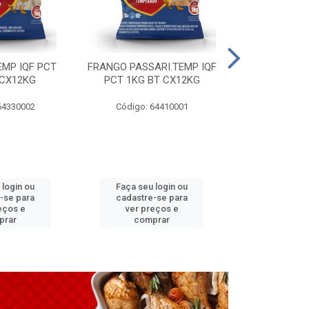
EMP IQF PCT
FRANGO PASSARI.TEMP IQF
FILE PEITO 
 CX12KG
PCT 1KG BT CX12KG
BT CX
64330002
Código: 64410001
Código: 
 login ou
Faça seu login ou
Faça seu 
-se para
cadastre-se para
cadastre
eços e
ver preços e
ver pr
prar
comprar
comp