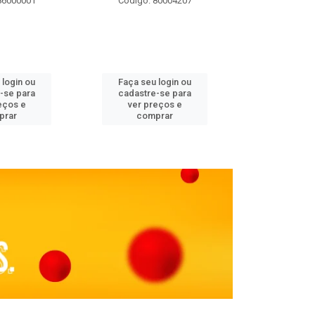
86000001
Código: 80004207
Código: 
 login ou
Faça seu login ou
Faça seu 
-se para
cadastre-se para
cadastre
eços e
ver preços e
ver pr
prar
comprar
comp