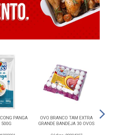
E CONG PANGA
OVO BRANCO TAM EXTRA
LING. CONG T
 500G
GRANDE BANDEJA 30 OVOS
BT GRILL