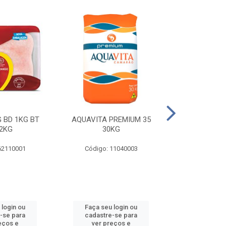
 BD 1KG BT
AQUAVITA PREMIUM 35
COXA E S.CO
2KG
30KG
1KG BT 
62110001
Código: 11040003
Código: 
 login ou
Faça seu login ou
Faça seu 
-se para
cadastre-se para
cadastre
eços e
ver preços e
ver pr