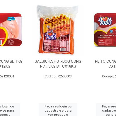
 CONG BD 1KG
SALSICHA HOT-DOG CONG
PEITO CONG
X12KG
PCT 3KG BT CX18KG
CX1
 62120001
Código: 72500003
Código: 
 login ou
Faça seu login ou
Faça seu
e-se para
cadastre-se para
cadastre
reços e
ver preços e
ver pr