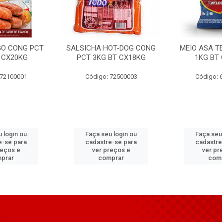
GO CONG PCT
SALSICHA HOT-DOG CONG
MEIO ASA T
 CX20KG
PCT 3KG BT CX18KG
1KG BT
 72100001
Código: 72500003
Código: 
 login ou
Faça seu login ou
Faça seu
e-se para
cadastre-se para
cadastre
reços e
ver preços e
ver pr
prar
comprar
com