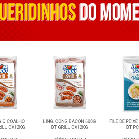
G Q COALHO
LING. CONG BACON 600G
FILE DE PEIX
RILL CX12KG
BT GRILL CX12KG
BT PC