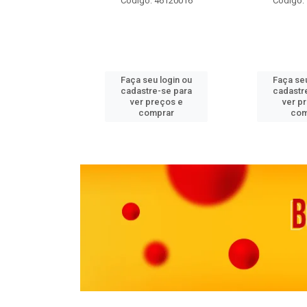
 11082000
Código: 46120016
Código:
u login ou
Faça seu login ou
Faça seu
e-se para
cadastre-se para
cadastr
reços e
ver preços e
ver p
mprar
comprar
com