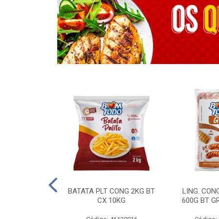
OTROS - 40 KG
BATATA PLT CONG 2KG BT
LING. CON
CX 10KG
600G BT G