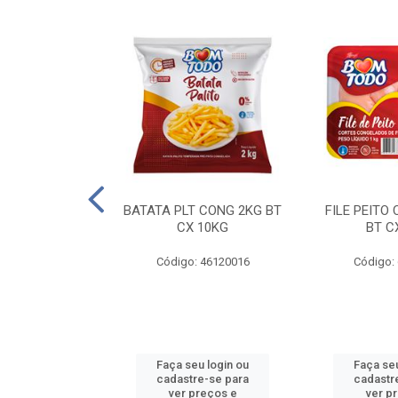
AQUEJADA - 40
BATATA PLT CONG 2KG BT
FILE PEITO
KG
CX 10KG
BT C
 11084000
Código: 46120016
Código:
u login ou
Faça seu login ou
Faça seu
e-se para
cadastre-se para
cadastr
reços e
ver preços e
ver p