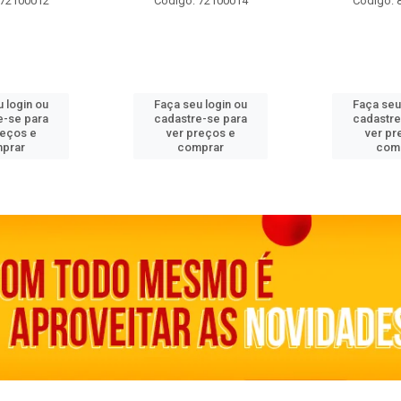
 72100012
Código: 72100014
Código: 
 login ou
Faça seu login ou
Faça seu
e-se para
cadastre-se para
cadastre
reços e
ver preços e
ver pr
prar
comprar
com