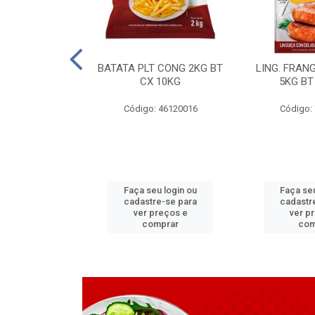
LAPIA TR 32 D
BATATA PLT CONG 2KG BT
LING. FRAN
6 MM
CX 10KG
5KG BT
 11070083
Código: 46120016
Código:
u login ou
Faça seu login ou
Faça seu
e-se para
cadastre-se para
cadastr
reços e
ver preços e
ver p
mprar
comprar
com