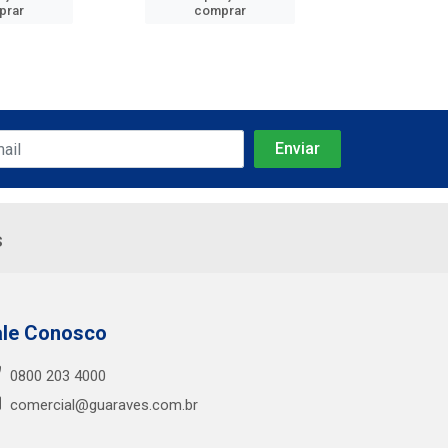
prar
comprar
comp
s
ale Conosco
0800 203 4000
comercial@guaraves.com.br