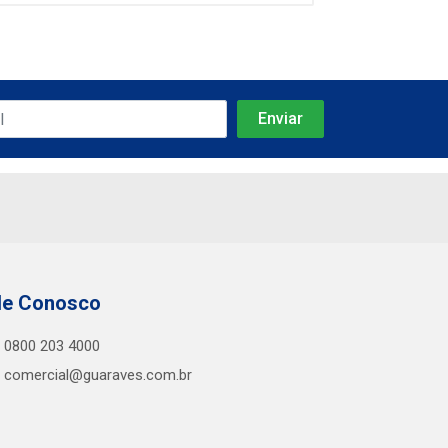
le Conosco
0800 203 4000
comercial@guaraves.com.br