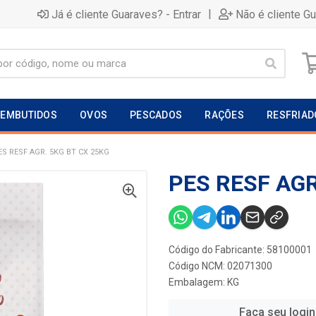
|
Já é cliente Guaraves? - Entrar
Não é cliente G
EMBUTIDOS
OVOS
PESCADOS
RAÇÕES
RESFRIAD
ES RESF AGR. 5KG BT CX 25KG
PES RESF AGR
Código do Fabricante: 58100001
Código NCM: 02071300
Embalagem: KG
Faça seu login