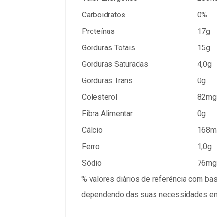
Carboidratos
0%
Proteínas
17g
Gorduras Totais
15g
Gorduras Saturadas
4,0g
Gorduras Trans
0g
Colesterol
82mg
Fibra Alimentar
0g
Cálcio
168m
Ferro
1,0g
Sódio
76mg
% valores diários de referência com ba
dependendo das suas necessidades ener