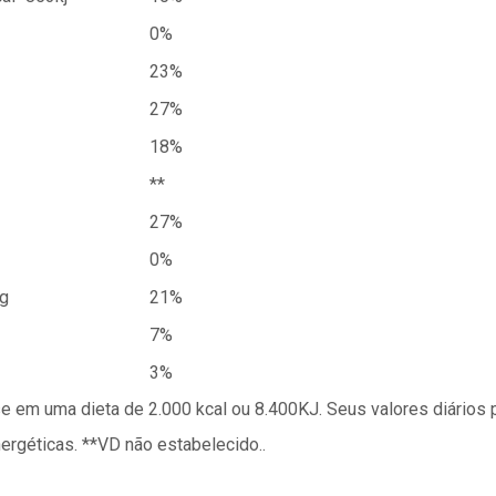
0%
23%
27%
18%
**
27%
0%
g
21%
7%
3%
se em uma dieta de 2.000 kcal ou 8.400KJ. Seus valores diário
géticas. **VD não estabelecido..