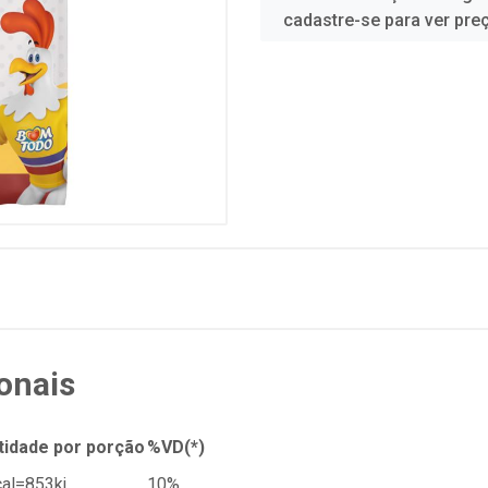
cadastre-se para ver pre
onais
tidade por porção
%VD(*)
al=853kj
10%