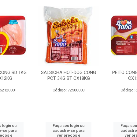
 CONG BD 1KG
SALSICHA HOT-DOG CONG
PEITO CONG
X12KG
PCT 3KG BT CX18KG
CX1
 62120001
Código: 72500003
Código: 
 login ou
Faça seu login ou
Faça seu
e-se para
cadastre-se para
cadastre
reços e
ver preços e
ver pr