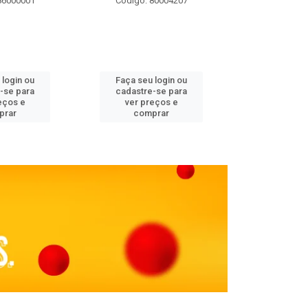
86000001
Código: 80004207
Código: 
 login ou
Faça seu login ou
Faça seu 
-se para
cadastre-se para
cadastre
eços e
ver preços e
ver pr
prar
comprar
comp