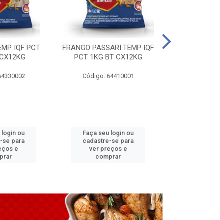
EMP IQF PCT
FRANGO PASSARI.TEMP IQF
FILE PEITO 
 CX12KG
PCT 1KG BT CX12KG
BT CX
64330002
Código: 64410001
Código: 
 login ou
Faça seu login ou
Faça seu 
-se para
cadastre-se para
cadastre
eços e
ver preços e
ver pr
prar
comprar
comp