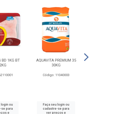
 BD 1KG BT
AQUAVITA PREMIUM 35
COXA E S.CO
2KG
30KG
1KG BT 
62110001
Código: 11040003
Código: 
 login ou
Faça seu login ou
Faça seu 
-se para
cadastre-se para
cadastre
eços e
ver preços e
ver pr