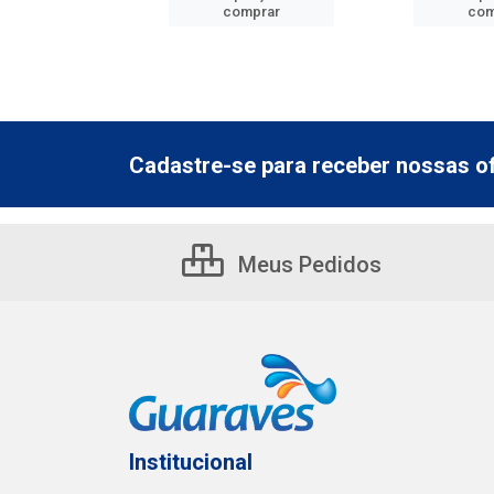
mprar
comprar
com
Cadastre-se para receber nossas of
Meus Pedidos
Institucional