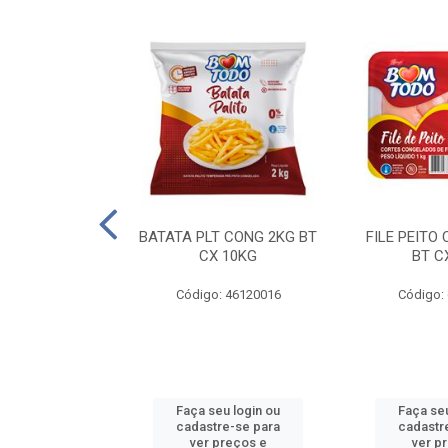
AQUEJADA - 40
BATATA PLT CONG 2KG BT
FILE PEITO
KG
CX 10KG
BT C
 11084000
Código: 46120016
Código:
u login ou
Faça seu login ou
Faça seu
e-se para
cadastre-se para
cadastr
reços e
ver preços e
ver p