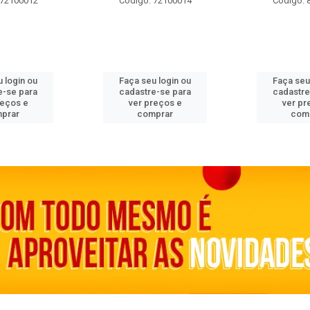
 72100012
Código: 72100014
Código: 
 login ou
Faça seu login ou
Faça seu
e-se para
cadastre-se para
cadastre
reços e
ver preços e
ver pr
prar
comprar
com