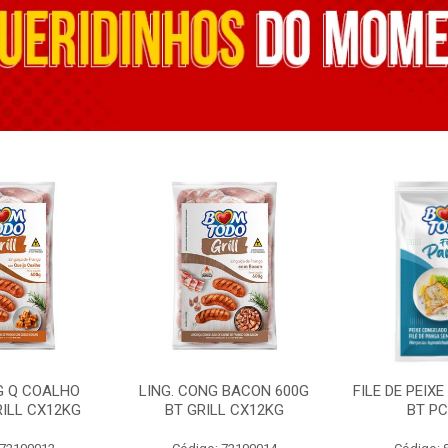
G Q COALHO
LING. CONG BACON 600G
FILE DE PEIX
RILL CX12KG
BT GRILL CX12KG
BT PC