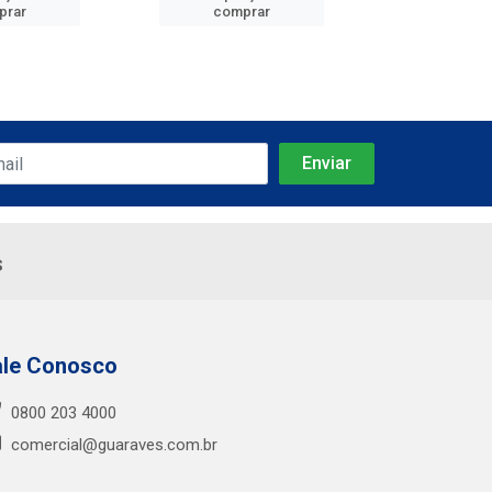
prar
comprar
comp
s
ale Conosco
0800 203 4000
comercial@guaraves.com.br