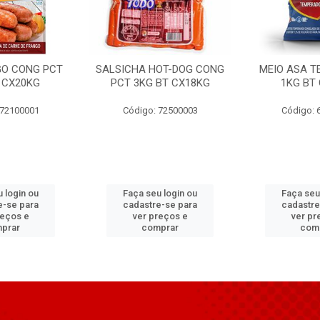
GO CONG PCT
SALSICHA HOT-DOG CONG
MEIO ASA T
 CX20KG
PCT 3KG BT CX18KG
1KG BT
 72100001
Código: 72500003
Código: 
 login ou
Faça seu login ou
Faça seu
e-se para
cadastre-se para
cadastre
reços e
ver preços e
ver pr
prar
comprar
com