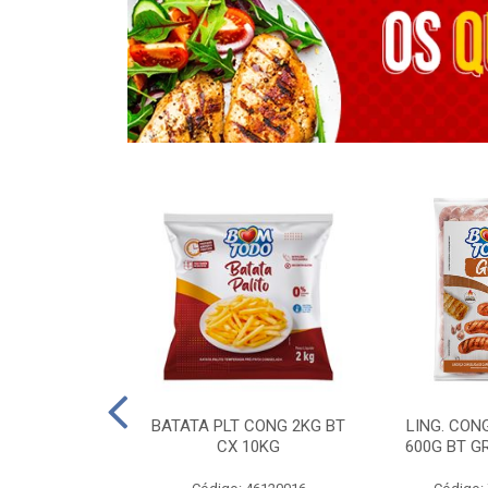
OTROS - 40 KG
BATATA PLT CONG 2KG BT
LING. CON
CX 10KG
600G BT G