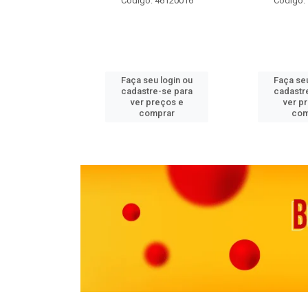
 11082000
Código: 46120016
Código:
u login ou
Faça seu login ou
Faça seu
e-se para
cadastre-se para
cadastr
reços e
ver preços e
ver p
mprar
comprar
com