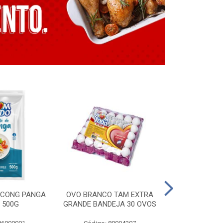
E CONG PANGA
OVO BRANCO TAM EXTRA
LING. CONG T
 500G
GRANDE BANDEJA 30 OVOS
BT GRILL