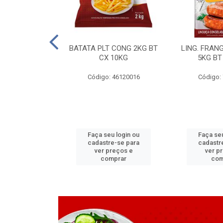
LAPIA TR 32 D
BATATA PLT CONG 2KG BT
LING. FRAN
6 MM
CX 10KG
5KG BT
 11070083
Código: 46120016
Código:
u login ou
Faça seu login ou
Faça seu
e-se para
cadastre-se para
cadastr
reços e
ver preços e
ver p
mprar
comprar
com