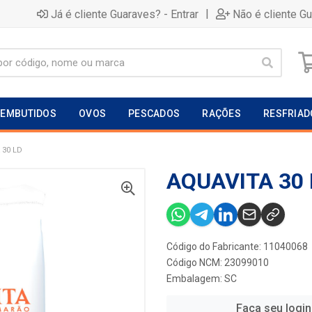
|
Já é cliente Guaraves? - Entrar
Não é cliente G
EMBUTIDOS
OVOS
PESCADOS
RAÇÕES
RESFRIAD
 30 LD
AQUAVITA 30 
Código do Fabricante: 11040068
Código NCM: 23099010
Embalagem: SC
Faça seu login