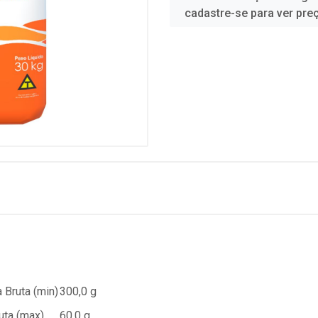
cadastre-se para ver pre
 Bruta (min)
300,0 g
uta (max)
60,0 g