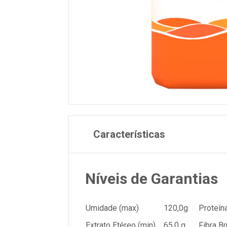
Características
Níveis de Garantias
Umidade (max)
120,0g
Proteína
Extrato Etéreo (min)
65,0 g
Fibra Br