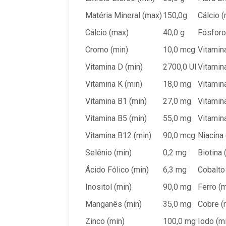
Matéria Mineral (max)
150,0g
Cálcio (
Cálcio (max)
40,0 g
Fósforo
Cromo (min)
10,0 mcg
Vitamin
Vitamina D (min)
2700,0 UI
Vitamina
Vitamina K (min)
18,0 mg
Vitamin
Vitamina B1 (min)
27,0 mg
Vitamin
Vitamina B5 (min)
55,0 mg
Vitamin
Vitamina B12 (min)
90,0 mcg
Niacina 
Selênio (min)
0,2 mg
Biotina 
Ácido Fólico (min)
6,3 mg
Cobalto
Inositol (min)
90,0 mg
Ferro (m
Manganês (min)
35,0 mg
Cobre (
Zinco (min)
100,0 mg
Iodo (m