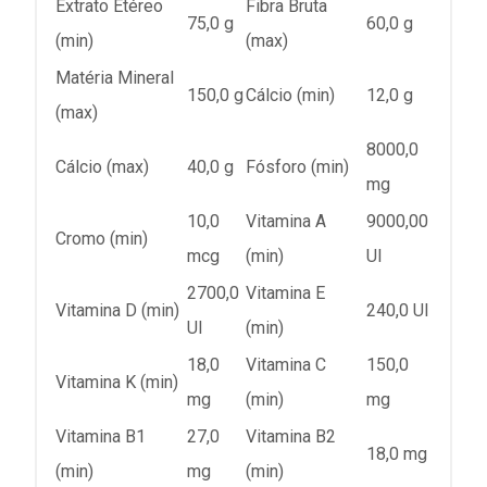
Extrato Etéreo
Fibra Bruta
75,0 g
60,0 g
(min)
(max)
Matéria Mineral
150,0 g
Cálcio (min)
12,0 g
(max)
8000,0
Cálcio (max)
40,0 g
Fósforo (min)
mg
10,0
Vitamina A
9000,00
Cromo (min)
mcg
(min)
UI
2700,0
Vitamina E
Vitamina D (min)
240,0 UI
UI
(min)
18,0
Vitamina C
150,0
Vitamina K (min)
mg
(min)
mg
Vitamina B1
27,0
Vitamina B2
18,0 mg
(min)
mg
(min)