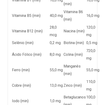
Vitamina B1 (min)
16,0 mg
16,0 mg
(min)
Vitamina B6
Vitamina B5 (min)
40,0 mg
16,0 mg
(min)
28,0
120,0
Vitamina B12 (min)
Niacina (min)
mcg
mg
Selênio (min)
0,2 mg
Biotina (min)
0,5 mg
720,0
Ácido Fólico (min)
8,0 mg
Colina (min)
mg
Manganês
Ferro (min)
55,0 mg
55,0 mg
(min)
110,0
Cobre (min)
13,0 mg
Zinco (min)
mg
Betaglucanos
100,0
Iodo (min)
1,0 mg
(min)
mg