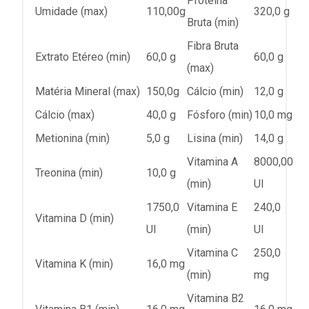
Proteína
Umidade (max)
110,00g
320,0 g
Bruta (min)
Fibra Bruta
Extrato Etéreo (min)
60,0 g
60,0 g
(max)
Matéria Mineral (max)
150,0g
Cálcio (min)
12,0 g
Cálcio (max)
40,0 g
Fósforo (min)
10,0 mg
Metionina (min)
5,0 g
Lisina (min)
14,0 g
Vitamina A
8000,00
Treonina (min)
10,0 g
(min)
UI
1750,0
Vitamina E
240,0
Vitamina D (min)
UI
(min)
UI
Vitamina C
250,0
Vitamina K (min)
16,0 mg
(min)
mg
Vitamina B2