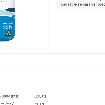
cadastre-se para ver pre
 Bruta (min)
320,0 g
uta (max)
70,0 g