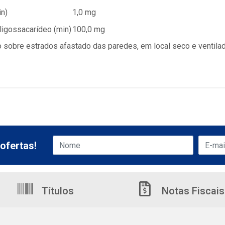
in)
1,0 mg
igossacarídeo (min)
100,0 mg
obre estrados afastado das paredes, em local seco e ventilado,
ofertas!
Títulos
Notas Fiscais