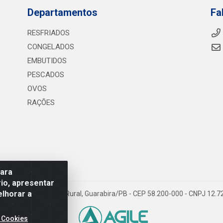
Departamentos
Fa
RESFRIADOS
CONGELADOS
EMBUTIDOS
PESCADOS
OVOS
RAÇÕES
para
io, apresentar
elhorar a
075 KM 2, S/N - Zona Rural, Guarabira/PB - CEP 58.200-000 - CNPJ 12.
 Cookies