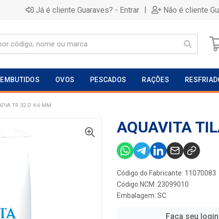
|
Já é cliente Guaraves? - Entrar
Não é cliente G
EMBUTIDOS
OVOS
PESCADOS
RAÇÕES
RESFRIAD
PIA TR 32 D 4-6 MM
AQUAVITA TIL
Código do Fabricante: 11070083
Código NCM: 23099010
Embalagem: SC
Faça seu login