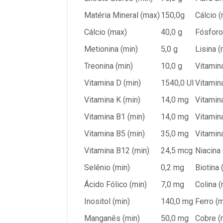
Matéria Mineral (max)
150,0g
Cálcio (
Cálcio (max)
40,0 g
Fósforo
Metionina (min)
5,0 g
Lisina (
Treonina (min)
10,0 g
Vitamin
Vitamina D (min)
1540,0 UI
Vitamina
Vitamina K (min)
14,0 mg
Vitamin
Vitamina B1 (min)
14,0 mg
Vitamin
Vitamina B5 (min)
35,0 mg
Vitamin
Vitamina B12 (min)
24,5 mcg
Niacina 
Selênio (min)
0,2 mg
Biotina 
Ácido Fólico (min)
7,0 mg
Colina (
Inositol (min)
140,0 mg
Ferro (m
Manganês (min)
50,0 mg
Cobre (