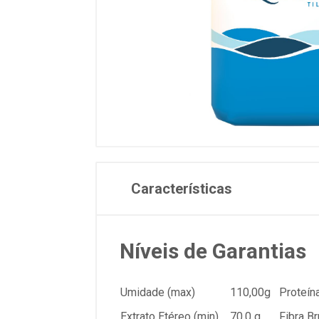
Características
Níveis de Garantias
Umidade (max)
110,00g
Proteína
Extrato Etéreo (min)
70,0 g
Fibra Br