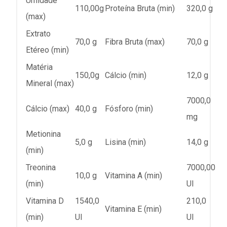
Umidade
110,00g
Proteína Bruta (min)
320,0 g
(max)
Extrato
70,0 g
Fibra Bruta (max)
70,0 g
Etéreo (min)
Matéria
150,0g
Cálcio (min)
12,0 g
Mineral (max)
7000,0
Cálcio (max)
40,0 g
Fósforo (min)
mg
Metionina
5,0 g
Lisina (min)
14,0 g
(min)
Treonina
7000,00
10,0 g
Vitamina A (min)
(min)
UI
Vitamina D
1540,0
210,0
Vitamina E (min)
(min)
UI
UI