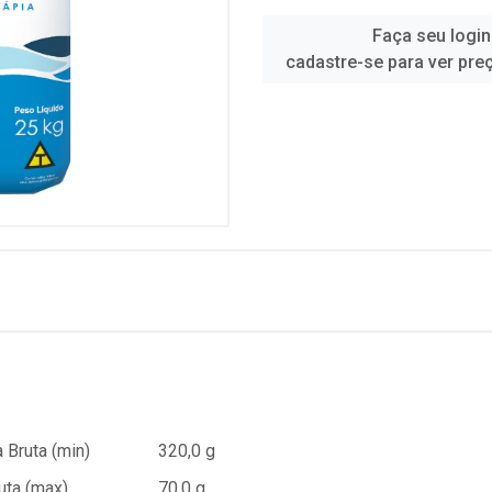
Faça seu login
cadastre-se para ver pre
 Bruta (min)
320,0 g
uta (max)
70,0 g