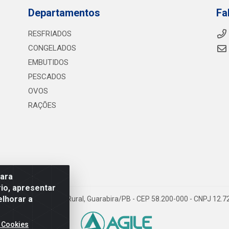
Departamentos
Fa
RESFRIADOS
CONGELADOS
EMBUTIDOS
PESCADOS
OVOS
RAÇÕES
para
io, apresentar
elhorar a
075 KM 2, S/N - Zona Rural, Guarabira/PB - CEP 58.200-000 - CNPJ 12.
 Cookies