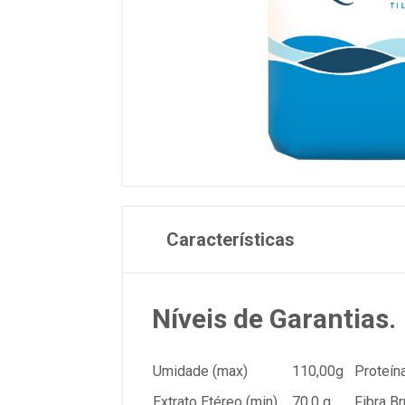
Características
Níveis de Garantias.
Umidade (max)
110,00g
Proteína
Extrato Etéreo (min)
70,0 g
Fibra Br