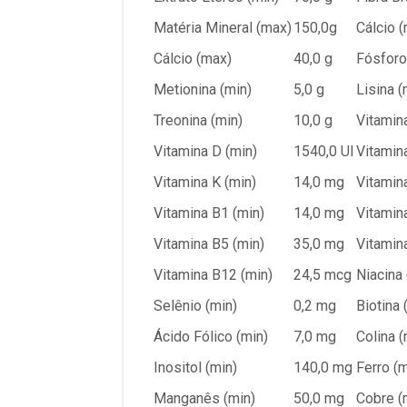
Matéria Mineral (max)
150,0g
Cálcio (
Cálcio (max)
40,0 g
Fósforo
Metionina (min)
5,0 g
Lisina (
Treonina (min)
10,0 g
Vitamin
Vitamina D (min)
1540,0 UI
Vitamina
Vitamina K (min)
14,0 mg
Vitamin
Vitamina B1 (min)
14,0 mg
Vitamin
Vitamina B5 (min)
35,0 mg
Vitamin
Vitamina B12 (min)
24,5 mcg
Niacina 
Selênio (min)
0,2 mg
Biotina 
Ácido Fólico (min)
7,0 mg
Colina (
Inositol (min)
140,0 mg
Ferro (m
Manganês (min)
50,0 mg
Cobre (