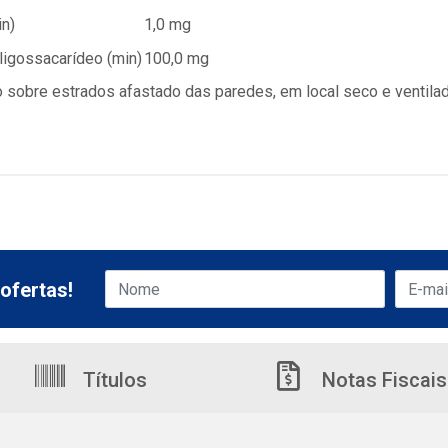
in)
1,0 mg
igossacarídeo (min)
100,0 mg
obre estrados afastado das paredes, em local seco e ventilado,
ofertas!
Títulos
Notas Fiscais