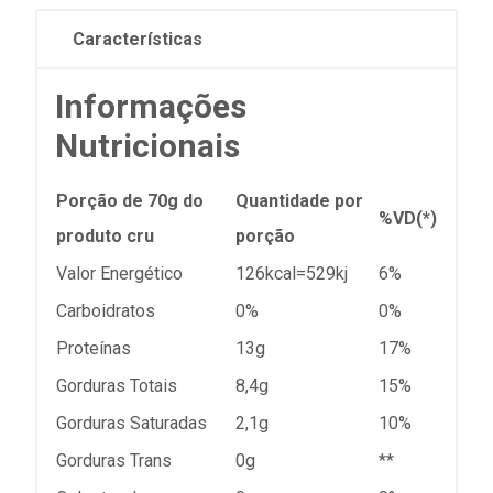
Características
Informações
Nutricionais
Porção de 70g do
Quantidade por
%VD(*)
produto cru
porção
Valor Energético
126kcal=529kj
6%
Carboidratos
0%
0%
Proteínas
13g
17%
Gorduras Totais
8,4g
15%
Gorduras Saturadas
2,1g
10%
Gorduras Trans
0g
**