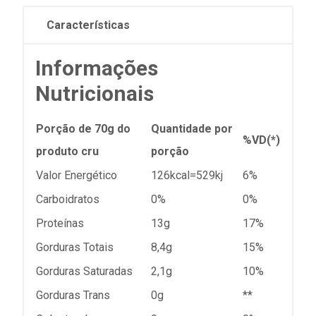
Características
Informações
Nutricionais
Porção de 70g do
Quantidade por
%VD(*)
produto cru
porção
Valor Energético
126kcal=529kj
6%
Carboidratos
0%
0%
Proteínas
13g
17%
Gorduras Totais
8,4g
15%
Gorduras Saturadas
2,1g
10%
Gorduras Trans
0g
**