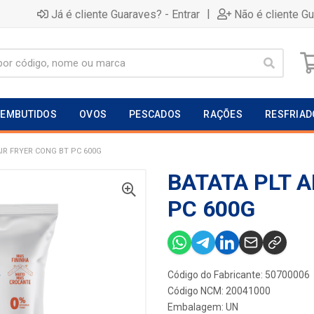
|
Já é cliente Guaraves? - Entrar
Não é cliente G
EMBUTIDOS
OVOS
PESCADOS
RAÇÕES
RESFRIAD
AIR FRYER CONG BT PC 600G
BATATA PLT A
PC 600G
Código do Fabricante: 50700006
Código NCM: 20041000
Embalagem: UN