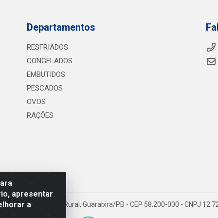
Departamentos
Fa
RESFRIADOS
CONGELADOS
EMBUTIDOS
PESCADOS
OVOS
RAÇÕES
para
io, apresentar
elhorar a
075 KM 2, S/N - Zona Rural, Guarabira/PB - CEP 58.200-000 - CNPJ 12.